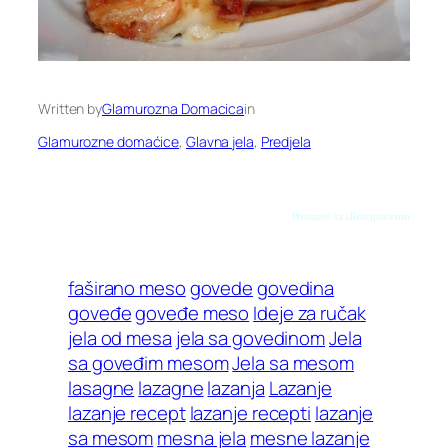
Written by
Glamurozna Domacica
in
Glamurozne domaćice
, 
Glavna jela
, 
Predjela
Preuzeto sa allrecipes.com
faširano meso
govede
govedina
goveđe
goveđe meso
Ideje za ručak
jela od mesa
jela sa govedinom
Jela
sa goveđim mesom
Jela sa mesom
lasagne
lazagne
lazanja
Lazanje
lazanje recept
lazanje recepti
lazanje
sa mesom
mesna jela
mesne lazanje