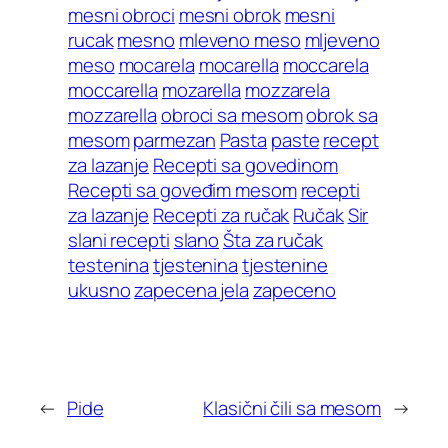
mesni obroci
mesni obrok
mesni
rucak
mesno
mleveno meso
mljeveno
meso
mocarela
mocarella
moccarela
moccarella
mozarella
mozzarela
mozzarella
obroci sa mesom
obrok sa
mesom
parmezan
Pasta
paste
recept
za lazanje
Recepti sa govedinom
Recepti sa goveđim mesom
recepti
za lazanje
Recepti za ručak
Ručak
Sir
slani recepti
slano
Šta za ručak
testenina
tjestenina
tjestenine
ukusno
zapecena jela
zapeceno
←
Pide
Klasični čili sa mesom
→