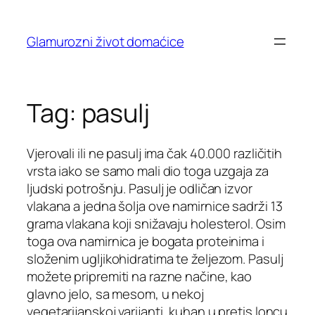
Skip
to
Glamurozni život domaćice
content
Tag:
pasulj
Vjerovali ili ne pasulj ima čak 40.000 različitih
vrsta iako se samo mali dio toga uzgaja za
ljudski potrošnju. Pasulj je odličan izvor
vlakana a jedna šolja ove namirnice sadrži 13
grama vlakana koji snižavaju holesterol. Osim
toga ova namirnica je bogata proteinima i
složenim ugljikohidratima te željezom. Pasulj
možete pripremiti na razne načine, kao
glavno jelo, sa mesom, u nekoj
vegetarijanskoj varijanti, kuhan u pretis loncu