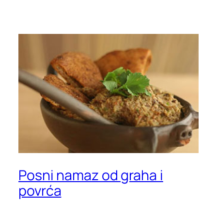
Posni namaz od graha i
povrća