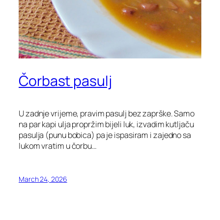
Čorbast pasulj
U zadnje vrijeme, pravim pasulj bez zaprške. Samo
na par kapi ulja propržim bijeli luk, izvadim kutljaču
pasulja (punu bobica) pa je ispasiram i zajedno sa
lukom vratim u čorbu…
March 24, 2026