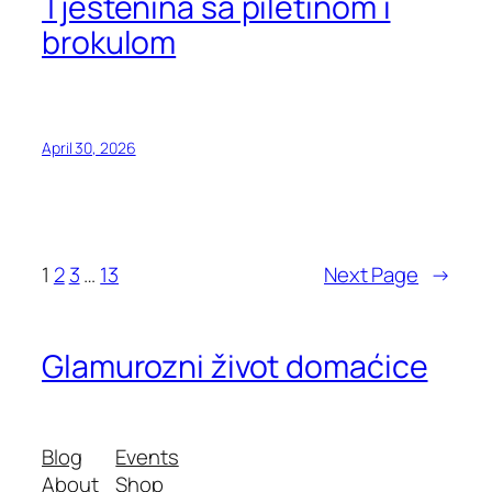
Tjestenina sa piletinom i
brokulom
April 30, 2026
1
2
3
…
13
Next Page
→
Glamurozni život domaćice
Blog
Events
About
Shop