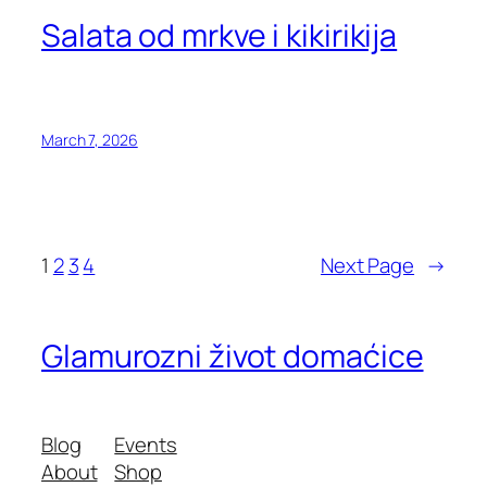
Salata od mrkve i kikirikija
March 7, 2026
1
2
3
4
Next Page
→
Glamurozni život domaćice
Blog
Events
About
Shop