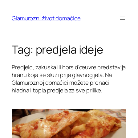
Skip
to
Glamurozni život domaćice
content
Tag:
predjela ideje
Predjelo, zakuska ili hors d’œuvre predstavlja
hranu koja se služi prije glavnog jela. Na
Glamuroznoj domaćici možete pronaći
hladna i topla predjela za sve prilike.