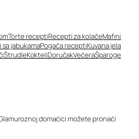
nom
Torte recepti
Recepti za kolače
Mafini
i sa jabukama
Pogača recepti
Kuvana jela
či
Štrudle
Kokteli
Doručak
Večera
Šparoge
 Na Glamuroznoj domaćici možete pronaći