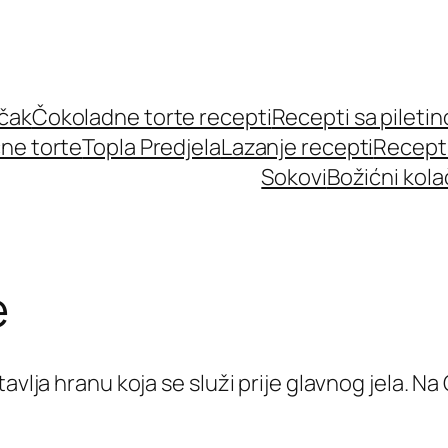
učak
Čokoladne torte recepti
Recepti sa pileti
ne torte
Topla Predjela
Lazanje recepti
Recept
Sokovi
Božićni kola
e
tavlja hranu koja se služi prije glavnog jela.