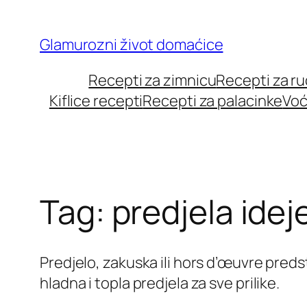
Skip
to
Glamurozni život domaćice
content
Recepti za zimnicu
Recepti za r
Kiflice recepti
Recepti za palacinke
Voć
Tag:
predjela idej
Predjelo, zakuska ili hors d’œuvre preds
hladna i topla predjela za sve prilike.