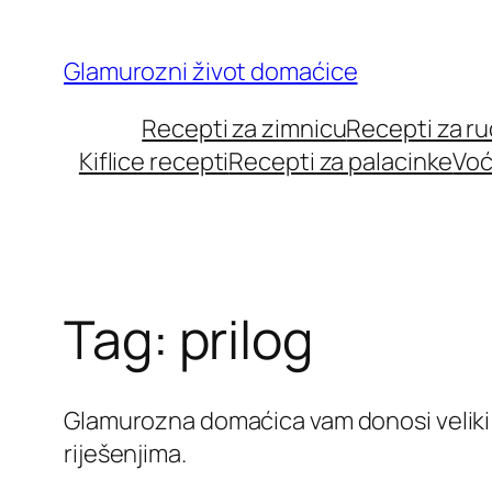
Skip
to
Glamurozni život domaćice
content
Recepti za zimnicu
Recepti za r
Kiflice recepti
Recepti za palacinke
Voć
Tag:
prilog
Glamurozna domaćica vam donosi veliki b
riješenjima.