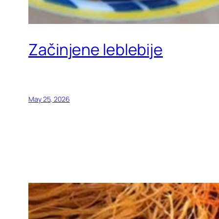
Začinjene leblebije
May 25, 2026