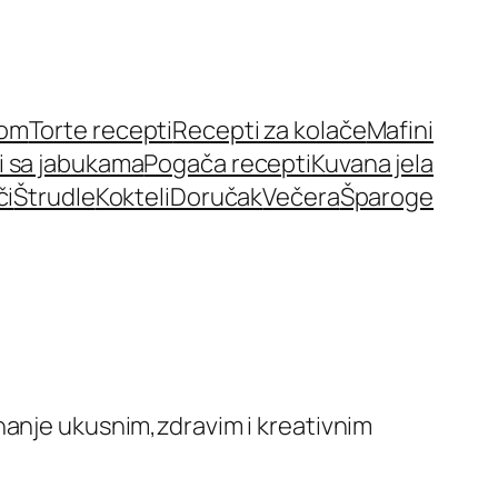
nom
Torte recepti
Recepti za kolače
Mafini
i sa jabukama
Pogača recepti
Kuvana jela
či
Štrudle
Kokteli
Doručak
Večera
Šparoge
hanje ukusnim,zdravim i kreativnim