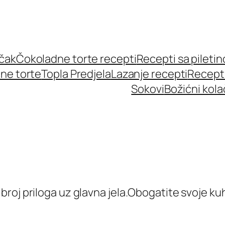
učak
Čokoladne torte recepti
Recepti sa pileti
ne torte
Topla Predjela
Lazanje recepti
Recept
Sokovi
Božićni kola
roj priloga uz glavna jela.Obogatite svoje ku