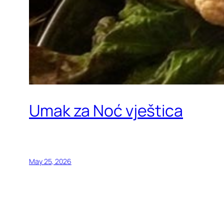
Umak za Noć vještica
May 25, 2026