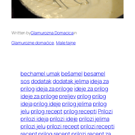
Written by
Glamurozna Domacica
in
Glamurozne domaćice
, 
Male tajne
bechamel umak
bešamel
besamel
sos
dodatak
dodatak jelima
ideja za
prilog
ideja za priloge
ideje za prilog
ideje za priloge
preljev
prilog
prilog
ideja
prilog ideje
prilog jelima
prilog
jelu
prilog recept
prilog recepti
Prilozi
prilozi ideja
prilozi ideje
prilozi jelima
prilozi jelu
prilozi recept
prilozi recepti
recept prilog
recept prilozi
recept za