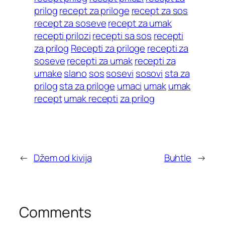
prilog
recept za priloge
recept za sos
recept za soseve
recept za umak
recepti prilozi
recepti sa sos
recepti
za prilog
Recepti za priloge
recepti za
soseve
recepti za umak
recepti za
umake
slano
sos
sosevi
sosovi
sta za
prilog
sta za priloge
umaci
umak
umak
recept
umak recepti
za prilog
←
Džem od kivija
Buhtle
→
Comments