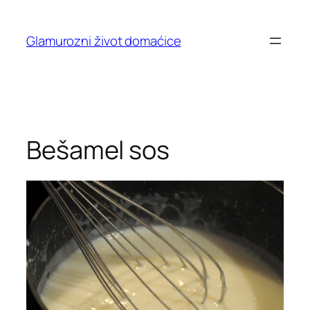
Skip
to
Glamurozni život domaćice
content
Bešamel sos