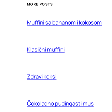
MORE POSTS
Muffini sa bananom i kokosom
Klasični muffini
Zdravi keksi
Čokoladno pudingasti mus