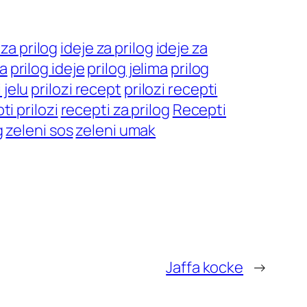
 za prilog
ideje za prilog
ideje za
ja
prilog ideje
prilog jelima
prilog
 jelu
prilozi recept
prilozi recepti
ti prilozi
recepti za prilog
Recepti
g
zeleni sos
zeleni umak
Jaffa kocke
→