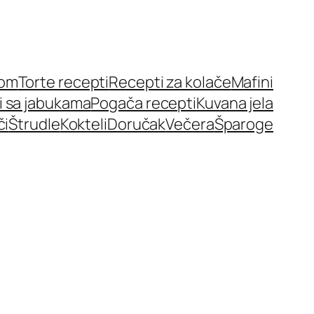
nom
Torte recepti
Recepti za kolače
Mafini
i sa jabukama
Pogača recepti
Kuvana jela
či
Štrudle
Kokteli
Doručak
Večera
Šparoge