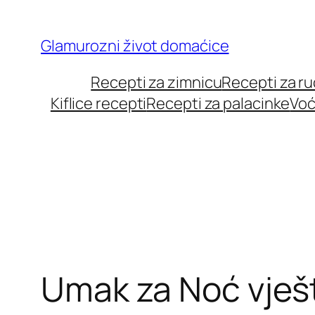
Skip
to
Glamurozni život domaćice
content
Recepti za zimnicu
Recepti za r
Kiflice recepti
Recepti za palacinke
Voć
Umak za Noć vješ