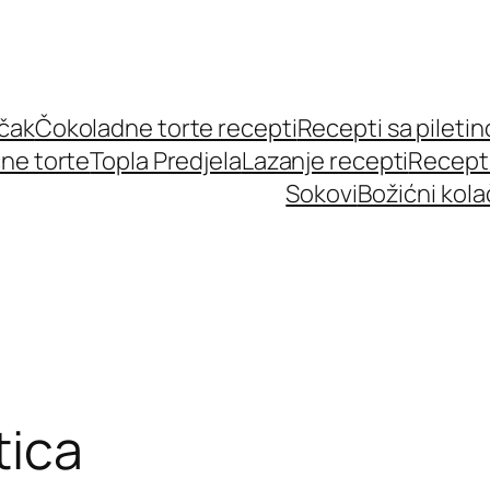
učak
Čokoladne torte recepti
Recepti sa pileti
ne torte
Topla Predjela
Lazanje recepti
Recept
Sokovi
Božićni kola
tica