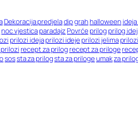
a
Dekoracija predjela
dip
grah
halloween
ideja
a
noc vjestica
paradajz
Povrće
prilog
prilog ide
lozi
prilozi ideja
prilozi ideje
prilozi jelima
prilozi
prilozi
recept za prilog
recept za priloge
recep
lo
sos
sta za prilog
sta za priloge
umak
za prilo