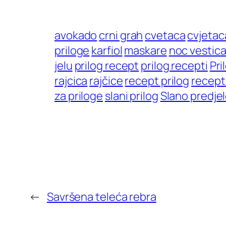
avokado
crni grah
cvetaca
cvjetac
priloge
karfiol
maskare
noc vestic
jelu
prilog recept
prilog recepti
Pri
rajcica
rajčice
recept prilog
recept 
za priloge
slani prilog
Slano predje
←
Savršena teleća rebra