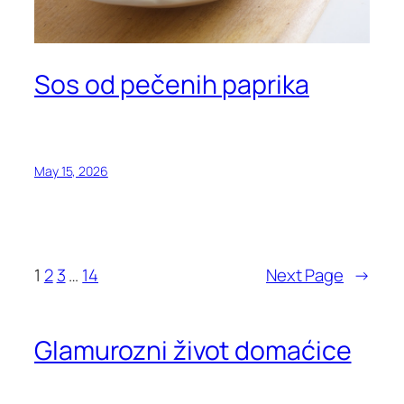
Sos od pečenih paprika
May 15, 2026
1
2
3
…
14
Next Page
→
Glamurozni život domaćice