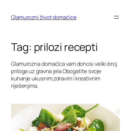
Skip
to
Glamurozni život domaćice
content
Tag:
prilozi recepti
Glamurozna domaćica vam donosi veliki broj
priloga uz glavna jela.Obogatite svoje
kuhanje ukusnim,zdravim i kreativnim
riješenjima.