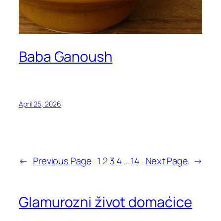
Baba Ganoush
April 25, 2026
←
Previous Page
1
2
3
4
…
14
Next Page
→
Glamurozni život domaćice