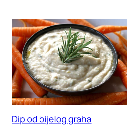
Dip od bijelog graha