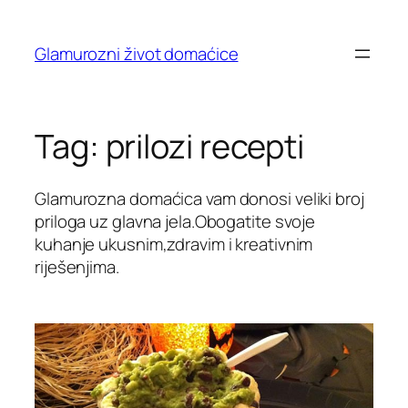
Skip
to
Glamurozni život domaćice
content
Tag:
prilozi recepti
Glamurozna domaćica vam donosi veliki broj
priloga uz glavna jela.Obogatite svoje
kuhanje ukusnim,zdravim i kreativnim
riješenjima.