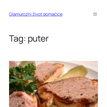
Skip
to
Glamurozni život domaćice
content
Tag:
puter