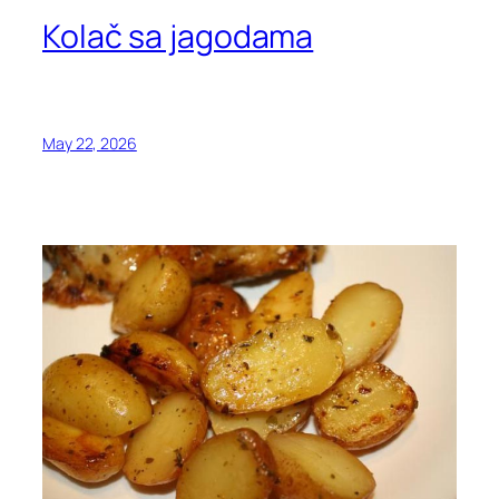
Kolač sa jagodama
May 22, 2026