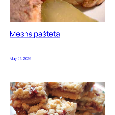
Mesna pašteta
May 25, 2026