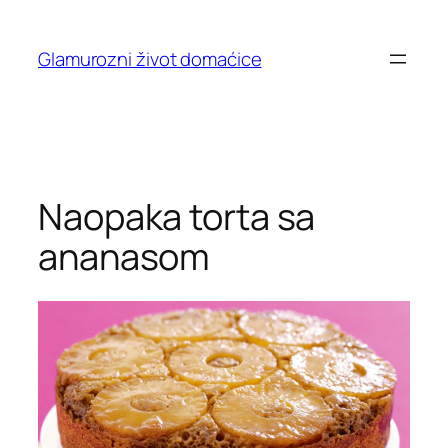
Skip
to
Glamurozni život domaćice
content
Naopaka torta sa
ananasom