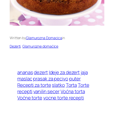
Written by
Glamurozna Domacica
in
Dezerti
, 
Glamurozne domaćice
ananas
dezert
Ideje za dezert
jaja
maslac
prasak za pecivo
puter
Recepti za torte
slatko
Torta
Torte
recepti
vanilin secer
Voćna torta
Voćne torte
vocne torte recepti