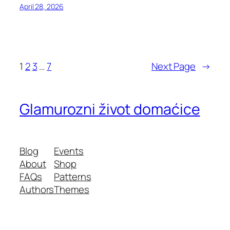
April 28, 2026
1
2
3
…
7
Next Page
→
Glamurozni život domaćice
Blog
Events
About
Shop
FAQs
Patterns
Authors
Themes