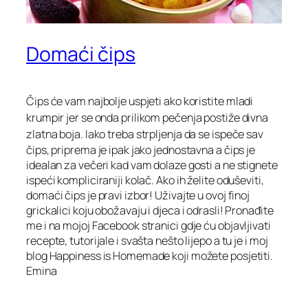
Domaći čips
Čips će vam najbolje uspjeti ako koristite
mladi
krumpir
jer se onda prilikom pečenja postiže
divna
zlatna boja
.
Iako treba strpljenja da se ispeče sav
čips, priprema je ipak jako jednostavna a čips je
idealan za večeri kad vam dolaze gosti a ne stignete
ispeći kompliciraniji kolač. Ako ih želite oduševiti,
domaći čips je pravi izbor! Uživajte u ovoj finoj
grickalici koju obožavaju i djeca i odrasli! Pronađite
me i na mojoj Facebook stranici gdje ću objavljivati
recepte, tutorijale i svašta nešto lijepo a tu je i moj
blog Happiness is Homemade koji možete posjetiti.
Emina