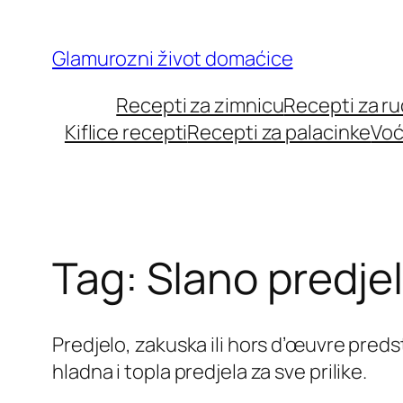
Skip
to
Glamurozni život domaćice
content
Recepti za zimnicu
Recepti za r
Kiflice recepti
Recepti za palacinke
Voć
Tag:
Slano predje
Predjelo, zakuska ili hors d’œuvre preds
hladna i topla predjela za sve prilike.