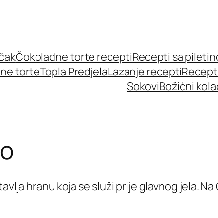
učak
Čokoladne torte recepti
Recepti sa pileti
ne torte
Topla Predjela
Lazanje recepti
Recept
Sokovi
Božićni kola
lo
tavlja hranu koja se služi prije glavnog jela.