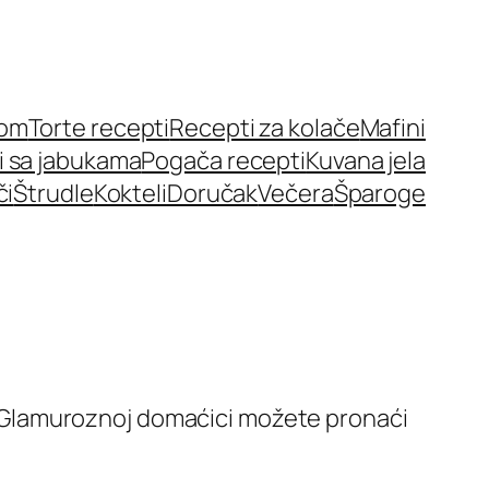
nom
Torte recepti
Recepti za kolače
Mafini
i sa jabukama
Pogača recepti
Kuvana jela
či
Štrudle
Kokteli
Doručak
Večera
Šparoge
 Na Glamuroznoj domaćici možete pronaći