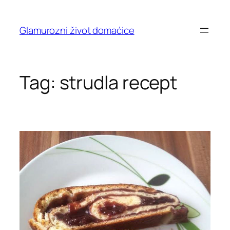
Skip
to
Glamurozni život domaćice
content
Tag:
strudla recept