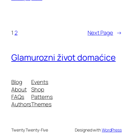
1
2
Next Page
→
Glamurozni život domaćice
Blog
Events
About
Shop
FAQs
Patterns
Authors
Themes
Twenty Twenty-Five
Designed with
WordPress