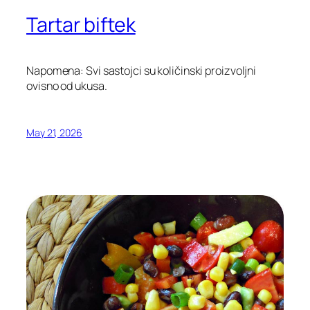
Tartar biftek
Napomena: Svi sastojci su količinski proizvoljni
ovisno od ukusa.
May 21, 2026