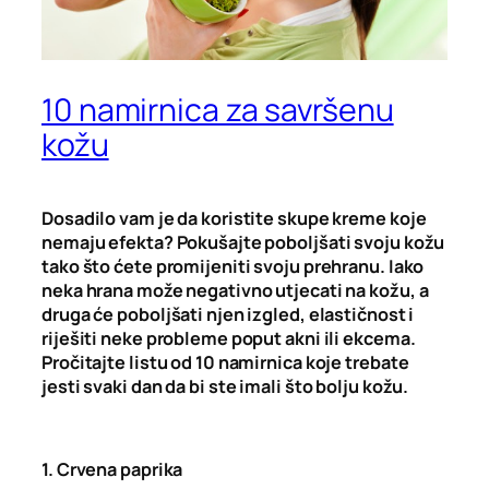
10 namirnica za savršenu
kožu
Dosadilo vam je da koristite skupe kreme koje
nemaju efekta? Pokušajte poboljšati svoju kožu
tako što ćete promijeniti svoju prehranu. Iako
neka hrana može negativno utjecati na kožu, a
druga će poboljšati njen izgled, elastičnost i
riješiti neke probleme poput akni ili ekcema.
Pročitajte listu od 10 namirnica koje trebate
jesti svaki dan da bi ste imali što bolju kožu.
1. Crvena paprika