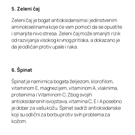
5. Zeleni čaj
Zeleni čaj je bogat antioksidansima i jedinstvenim
aminokiselinama koje će vam pomoći da se opustite
i smanjite nivo stresa. Zeleni čaj može smanjiti rizik
od razvijanja visokog krvnog pritiska, a dokazano je
da je odličan protiv upale i raka.
6. Špinat
Špinat je namirnica bogata željezom, klorofilom,
vitaminom E, magnezijem, vitaminom A, vlaknima,
proteinima i Vitaminom C. Zbog svojih
antioksidansnih svojstava, vitamina C, E i A posebno
je dobar za vašu kožu. Špinat sadrži antioksidanske
koji su odlični za borbu protiv svih problema za
kožom.