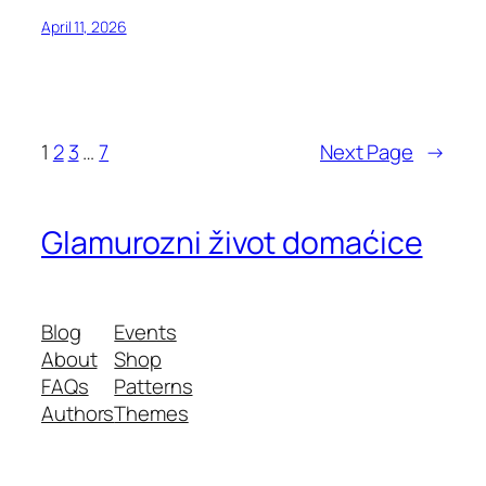
April 11, 2026
1
2
3
…
7
Next Page
→
Glamurozni život domaćice
Blog
Events
About
Shop
FAQs
Patterns
Authors
Themes