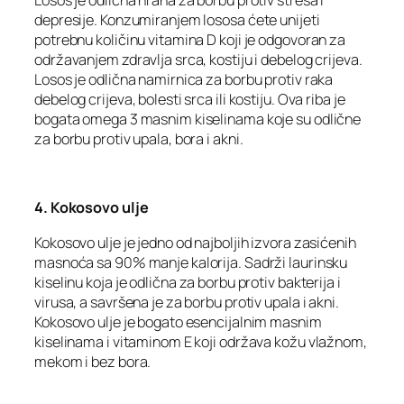
depresije. Konzumiranjem lososa ćete unijeti
potrebnu količinu vitamina D koji je odgovoran za
održavanjem zdravlja srca, kostiju i debelog crijeva.
Losos je odlična namirnica za borbu protiv raka
debelog crijeva, bolesti srca ili kostiju. Ova riba je
bogata omega 3 masnim kiselinama koje su odlične
za borbu protiv upala, bora i akni.
4. Kokosovo ulje
Kokosovo ulje je jedno od najboljih izvora zasićenih
masnoća sa 90% manje kalorija. Sadrži laurinsku
kiselinu koja je odlična za borbu protiv bakterija i
virusa, a savršena je za borbu protiv upala i akni.
Kokosovo ulje je bogato esencijalnim masnim
kiselinama i vitaminom E koji održava kožu vlažnom,
mekom i bez bora.