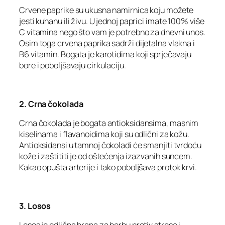
Crvene paprike su ukusna namirnica koju možete
jesti kuhanu ili živu. U jednoj paprici imate 100% više
C vitamina nego što vam je potrebno za dnevni unos.
Osim toga crvena paprika sadrži dijetalna vlakna i
B6 vitamin. Bogata je karotidima koji sprječavaju
bore i poboljšavaju cirkulaciju.
2. Crna čokolada
Crna čokolada je bogata antioksidansima, masnim
kiselinama i flavanoidima koji su odlični za kožu.
Antioksidansi u tamnoj čokoladi će smanjiti tvrdoću
kože i zaštititi je od oštećenja izazvanih suncem.
Kakao opušta arterije i tako poboljšava protok krvi.
3. Losos
Losos je odlična hrana za borbu protiv stresa i