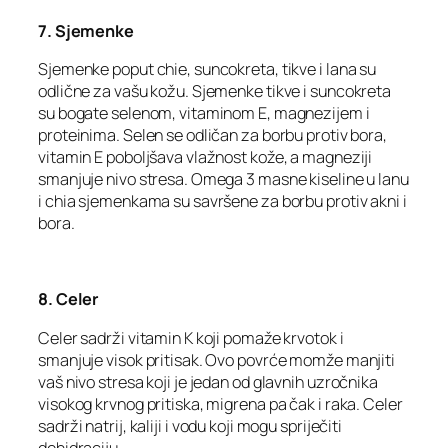
7. Sjemenke
Sjemenke poput chie, suncokreta, tikve i lana su
odlične za vašu kožu. Sjemenke tikve i suncokreta
su bogate selenom, vitaminom E, magnezijem i
proteinima. Selen se odličan za borbu protiv bora,
vitamin E poboljšava vlažnost kože, a magneziji
smanjuje nivo stresa. Omega 3 masne kiseline u lanu
i chia sjemenkama su savršene za borbu protiv akni i
bora.
8. Celer
Celer sadrži vitamin K koji pomaže krvotok i
smanjuje visok pritisak. Ovo povrće momže manjiti
vaš nivo stresa koji je jedan od glavnih uzročnika
visokog krvnog pritiska, migrena pa čak i raka. Celer
sadrži natrij, kaliji i vodu koji mogu spriječiti
dehidraciju.