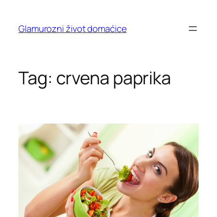
Skip
to
Glamurozni život domaćice
content
Tag:
crvena paprika