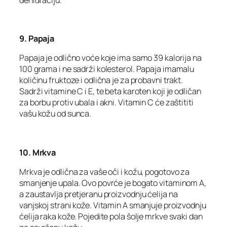
9. Papaja
Papaja je odlično voće koje ima samo 39 kalorija na
100 grama i ne sadrži kolesterol. Papaja imamalu
količinu fruktoze i odlična je za probavni trakt.
Sadrži vitamine C i E, te beta karoten koji je odličan
za borbu protiv ubala i akni. Vitamin C će zaštititi
vašu kožu od sunca.
10. Mrkva
Mrkva je odlična za vaše oči i kožu, pogotovo za
smanjenje upala. Ovo povrće je bogato vitaminom A,
a zaustavlja pretjeranu proizvodnju ćelija na
vanjskoj strani kože. Vitamin A smanjuje proizvodnju
ćelija raka kože. Pojedite pola šolje mrkve svaki dan