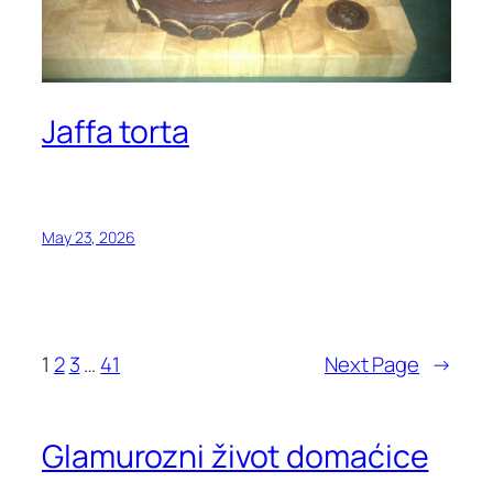
Jaffa torta
May 23, 2026
1
2
3
…
41
Next Page
→
Glamurozni život domaćice