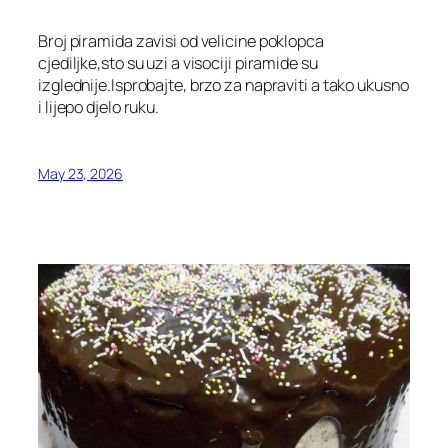
Broj piramida zavisi od velicine poklopca
cjediljke,sto su uzi a visociji piramide su
izglednije.Isprobajte, brzo za napraviti a tako ukusno
i lijepo djelo ruku.
May 23, 2026