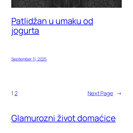
Patlidžan u umaku od
jogurta
September 11, 2025
1
2
Next Page
→
Glamurozni život domaćice