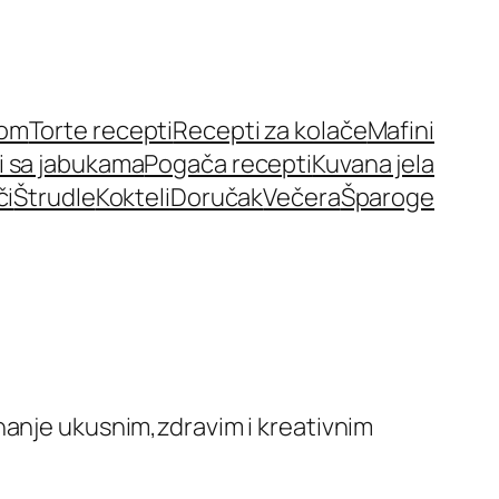
nom
Torte recepti
Recepti za kolače
Mafini
i sa jabukama
Pogača recepti
Kuvana jela
či
Štrudle
Kokteli
Doručak
Večera
Šparoge
hanje ukusnim,zdravim i kreativnim