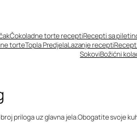
učak
Čokoladne torte recepti
Recepti sa pileti
ne torte
Topla Predjela
Lazanje recepti
Recept
Sokovi
Božićni kola
g
roj priloga uz glavna jela.Obogatite svoje ku