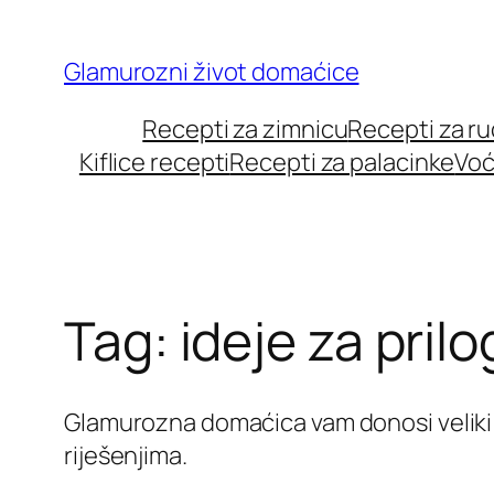
Skip
to
Glamurozni život domaćice
content
Recepti za zimnicu
Recepti za r
Kiflice recepti
Recepti za palacinke
Voć
Tag:
ideje za prilo
Glamurozna domaćica vam donosi veliki b
riješenjima.