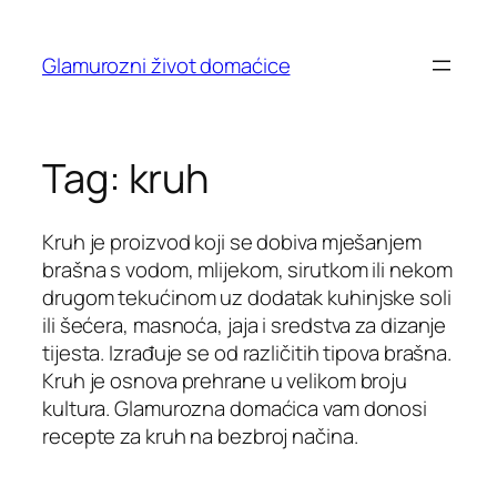
Skip
to
Glamurozni život domaćice
content
Tag:
kruh
Kruh je proizvod koji se dobiva mješanjem
brašna s vodom, mlijekom, sirutkom ili nekom
drugom tekućinom uz dodatak kuhinjske soli
ili šećera, masnoća, jaja i sredstva za dizanje
tijesta. Izrađuje se od različitih tipova brašna.
Kruh je osnova prehrane u velikom broju
kultura. Glamurozna domaćica vam donosi
recepte za kruh na bezbroj načina.