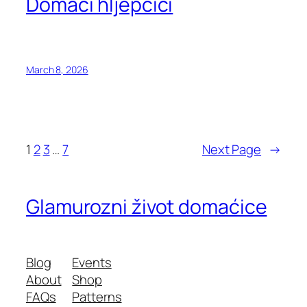
Domaći hljepčići
March 8, 2026
1
2
3
…
7
Next Page
→
Glamurozni život domaćice
Blog
Events
About
Shop
FAQs
Patterns