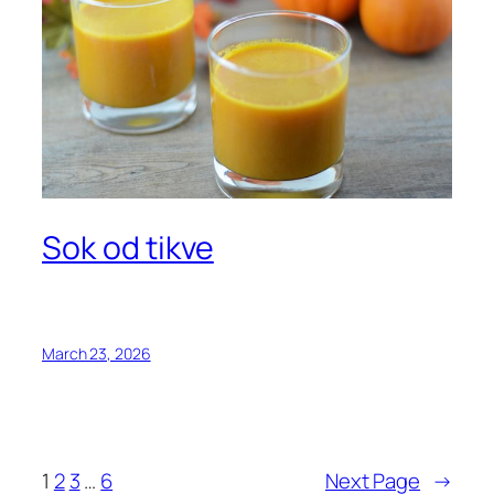
Sok od tikve
March 23, 2026
1
2
3
…
6
Next Page
→