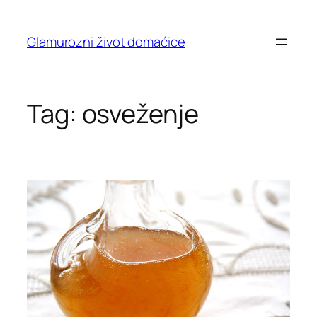
Skip
to
Glamurozni život domaćice
content
Tag:
osveženje