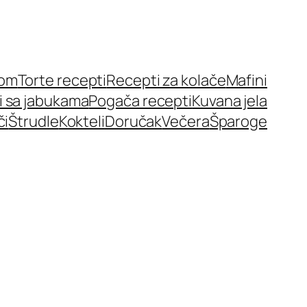
nom
Torte recepti
Recepti za kolače
Mafini
i sa jabukama
Pogača recepti
Kuvana jela
či
Štrudle
Kokteli
Doručak
Večera
Šparoge