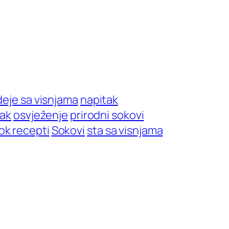
deje sa visnjama
napitak
tak
osvježenje
prirodni sokovi
ok recepti
Sokovi
sta sa visnjama