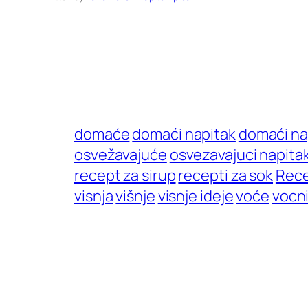
domaće
domaći napitak
domaći na
osvežavajuće
osvezavajuci napita
recept za sirup
recepti za sok
Rece
visnja
višnje
visnje ideje
voće
vocni