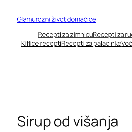
Skip
to
Glamurozni život domaćice
content
Recepti za zimnicu
Recepti za r
Kiflice recepti
Recepti za palacinke
Voć
Sirup od višanja