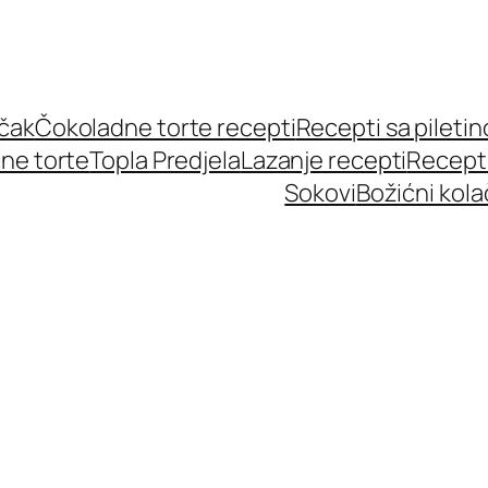
učak
Čokoladne torte recepti
Recepti sa pileti
ne torte
Topla Predjela
Lazanje recepti
Recept
Sokovi
Božićni kola