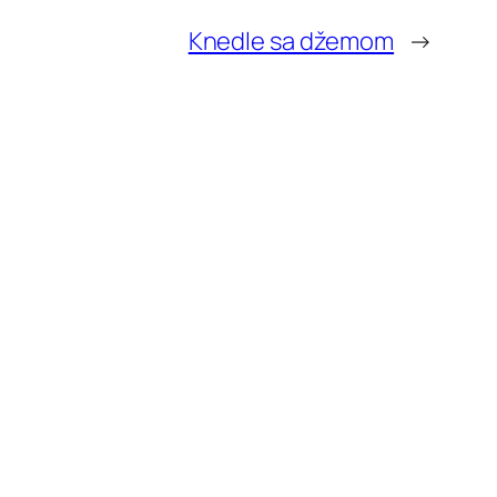
Knedle sa džemom
→