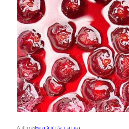
Written by
Ivana Delić
in
Napitci i pića