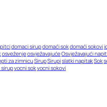
pitci
domaci sirup
domaći sok
domaći sokovi
i
k
osveženje
osvježavajuće
Osvježavajući napi
pti za zimnicu
Sirup
Sirupi
slatki napitak
Sok
s
 sirup
vocni sok
vocni sokovi