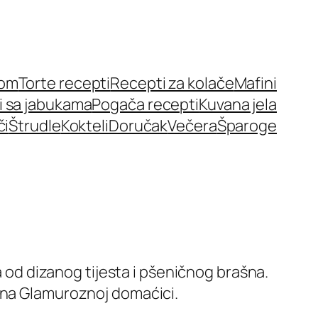
nom
Torte recepti
Recepti za kolače
Mafini
i sa jabukama
Pogača recepti
Kuvana jela
či
Štrudle
Kokteli
Doručak
Večera
Šparoge
a od dizanog tijesta i pšeničnog brašna.
i na Glamuroznoj domaćici.