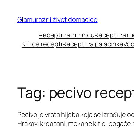
Skip
to
Glamurozni život domaćice
content
Recepti za zimnicu
Recepti za r
Kiflice recepti
Recepti za palacinke
Voć
Tag:
pecivo recep
Pecivo je vrsta hljeba koja se izrađuje o
Hrskavi kroasani, mekane kifle, pogače 