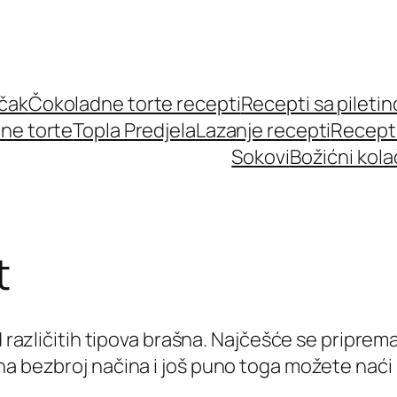
učak
Čokoladne torte recepti
Recepti sa pileti
ne torte
Topla Predjela
Lazanje recepti
Recept
Sokovi
Božićni kola
t
d različitih tipova brašna. Najčešće se priprem
na bezbroj načina i još puno toga možete nać