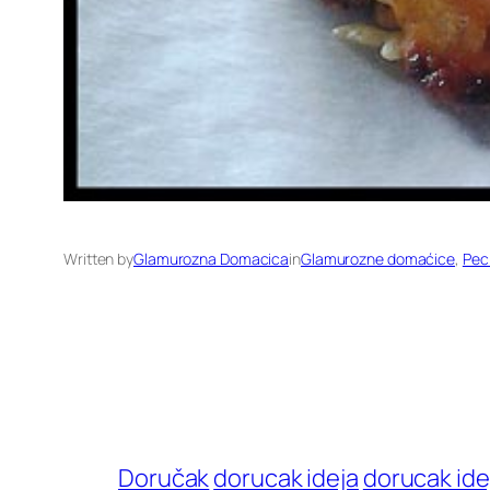
Written by
Glamurozna Domacica
in
Glamurozne domaćice
, 
Pec
Doručak
dorucak ideja
dorucak ide