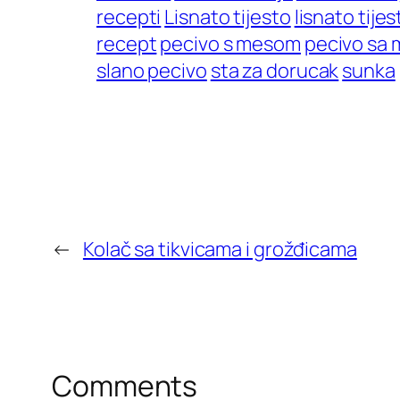
recepti
Lisnato tijesto
lisnato tije
recept
pecivo s mesom
pecivo sa
slano pecivo
sta za dorucak
sunka
←
Kolač sa tikvicama i grožđicama
Comments