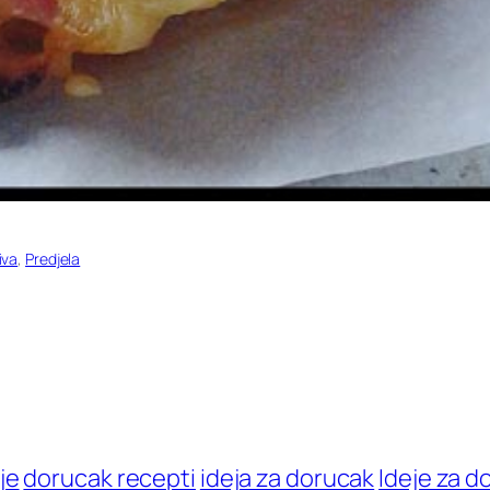
iva
, 
Predjela
je
dorucak recepti
ideja za dorucak
Ideje za d