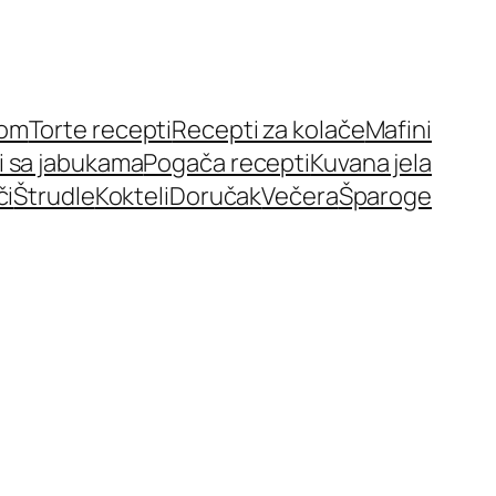
nom
Torte recepti
Recepti za kolače
Mafini
i sa jabukama
Pogača recepti
Kuvana jela
či
Štrudle
Kokteli
Doručak
Večera
Šparoge