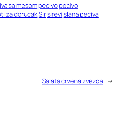
iva sa mesom
pecivo
pecivo
ti za dorucak
Sir
sirevi
slana peciva
Salata crvena zvezda
→