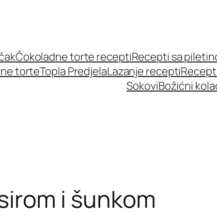
učak
Čokoladne torte recepti
Recepti sa pileti
ne torte
Topla Predjela
Lazanje recepti
Recept
Sokovi
Božićni kola
 sirom i šunkom