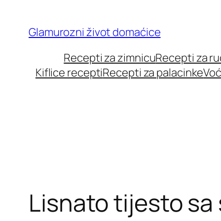
Skip
to
Glamurozni život domaćice
content
Recepti za zimnicu
Recepti za r
Kiflice recepti
Recepti za palacinke
Voć
Lisnato tijesto sa