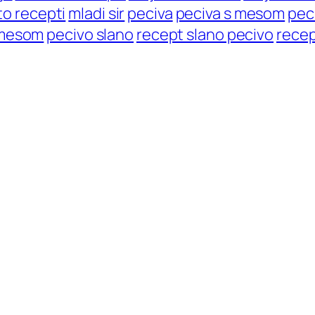
sto recepti
mladi sir
peciva
peciva s mesom
pec
 mesom
pecivo slano
recept slano pecivo
recep