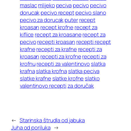
maslac
mlijeko
peciva
pecivo
pecivo
dorucak
pecivo recept
pecivo slano
pecivo za dorucak
puter
recept
kroasan
recept krofne
recept za
kiflice
recept za kroasane
recept za
pecivo
recepti kroasan
recepti recept
krafne
recepti za krafne
recepti za
kroasan
recepti za krofne
recepti za
krofnu
recepti za valentinovo
slatka
krafna
slatka krofna
slatka peciva
slatke krafne
slatke krofne
slatko
valentinovo recepti
za doručak
←
Starinska štrudla od jabuka
Juha od poriluka
→