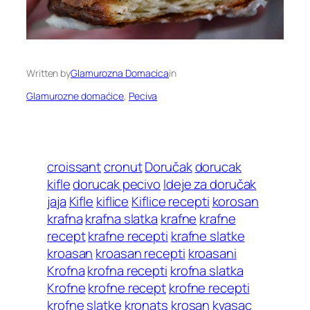
Written by
Glamurozna Domacica
in
Glamurozne domaćice
, 
Peciva
croissant
cronut
Doručak
dorucak
kifle
dorucak pecivo
Ideje za doručak
jaja
Kifle
kiflice
Kiflice recepti
korosan
krafna
krafna slatka
krafne
krafne
recept
krafne recepti
krafne slatke
kroasan
kroasan recepti
kroasani
Krofna
krofna recepti
krofna slatka
Krofne
krofne recept
krofne recepti
krofne slatke
kronats
krosan
kvasac