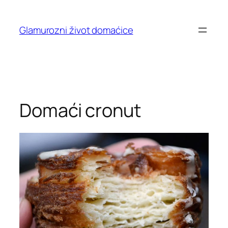
Skip
to
Glamurozni život domaćice
content
Domaći cronut