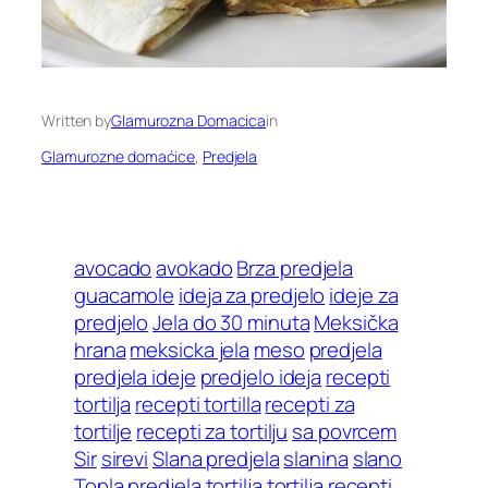
Written by
Glamurozna Domacica
in
Glamurozne domaćice
, 
Predjela
avocado
avokado
Brza predjela
guacamole
ideja za predjelo
ideje za
predjelo
Jela do 30 minuta
Meksička
hrana
meksicka jela
meso
predjela
predjela ideje
predjelo ideja
recepti
tortilja
recepti tortilla
recepti za
tortilje
recepti za tortilju
sa povrcem
Sir
sirevi
Slana predjela
slanina
slano
Topla predjela
tortilja
tortilja recepti