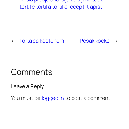
tortilje
tortilla
tortilla recepti
trapist
←
Torta sa kestenom
Pesak kocke
→
Comments
Leave a Reply
You must be
logged in
to post a comment.