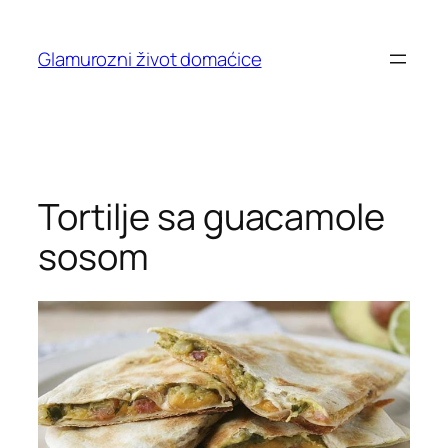
Skip
to
Glamurozni život domaćice
content
Tortilje sa guacamole
sosom