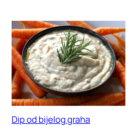
Dip od bijelog graha