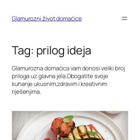
Skip
to
Glamurozni život domaćice
content
Tag:
prilog ideja
Glamurozna domaćica vam donosi veliki broj
priloga uz glavna jela.Obogatite svoje
kuhanje ukusnim,zdravim i kreativnim
riješenjima.