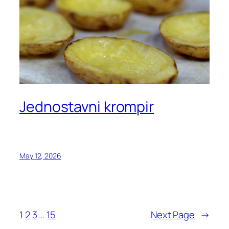
Jednostavni krompir
May 12, 2026
1
2
3
…
15
Next Page
→