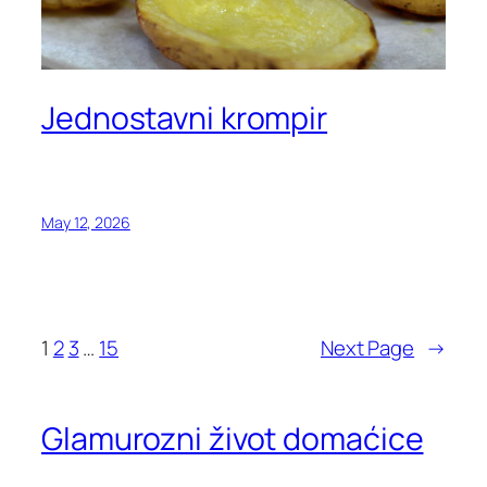
Jednostavni krompir
May 12, 2026
1
2
3
…
15
Next Page
→
Glamurozni život domaćice