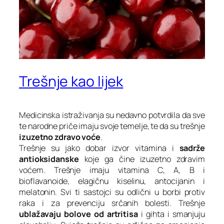
Trešnje kao lijek
Medicinska istraživanja su nedavno potvrdila da sve
te narodne priče imaju svoje temelje, te da su trešnje
izuzetno zdravo voće
.
Trešnje su jako dobar izvor vitamina i
sadrže
antioksidanske
koje ga čine izuzetno zdravim
voćem. Trešnje imaju vitamina C, A, B i
bioflavanoide, elagičnu kiselinu, antocijanin i
melatonin. Svi ti sastojci su odlični u borbi protiv
raka i za prevenciju srčanih bolesti. Trešnje
ublažavaju bolove od artritisa
i gihta i smanjuju