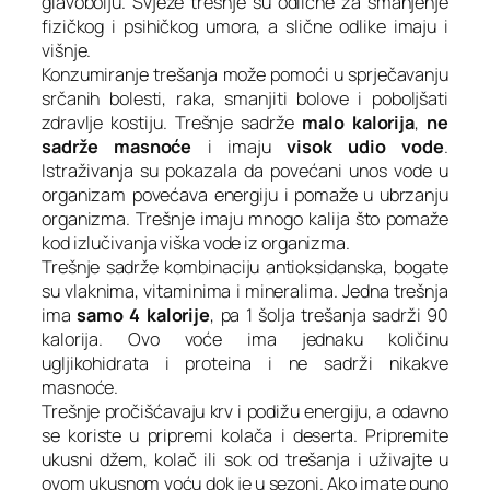
glavobolju. Svježe trešnje su odlične za smanjenje
fizičkog i psihičkog umora, a slične odlike imaju i
višnje.
Konzumiranje trešanja može pomoći u sprječavanju
srčanih bolesti, raka, smanjiti bolove i poboljšati
zdravlje kostiju. Trešnje sadrže
malo kalorija
,
ne
sadrže masnoće
i imaju
visok udio vode
.
Istraživanja su pokazala da povećani unos vode u
organizam povećava energiju i pomaže u ubrzanju
organizma. Trešnje imaju mnogo kalija što pomaže
kod izlučivanja viška vode iz organizma.
Trešnje sadrže kombinaciju antioksidanska, bogate
su vlaknima, vitaminima i mineralima. Jedna trešnja
ima
samo 4 kalorije
, pa 1 šolja trešanja sadrži 90
kalorija. Ovo voće ima jednaku količinu
ugljikohidrata i proteina i ne sadrži nikakve
masnoće.
Trešnje pročišćavaju krv i podižu energiju, a odavno
se koriste u pripremi kolača i deserta. Pripremite
ukusni džem, kolač ili sok od trešanja i uživajte u
ovom ukusnom voću dok je u sezoni. Ako imate puno