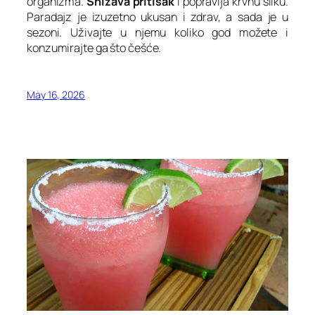
organizma.
Snižava pritisak
i popravlja krvnu sliku.
Paradajz je izuzetno ukusan i zdrav, a sada je u
sezoni. Uživajte u njemu koliko god možete i
konzumirajte ga što češće.
May 16, 2026