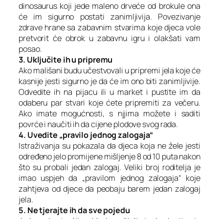
dinosaurus koji jede maleno drveće od brokule ona
će im sigurno postati zanimljivija. Povezivanje
zdrave hrane sa zabavnim stvarima koje djeca vole
pretvorit će obrok u zabavnu igru i olakšati vam
posao.
3. Uključite ih u pripremu
Ako mališani budu učestvovali u pripremi jela koje će
kasnije jesti sigurno je da će im ono biti zanimljivije.
Odvedite ih na pijacu ili u market i pustite im da
odaberu par stvari koje ćete pripremiti za večeru.
Ako imate mogućnosti, s njjima možete i saditi
povrće i naučiti ih da cijene plodove svog rada.
4. Uvedite „pravilo jednog zalogaja“
Istraživanja su pokazala da djeca koja ne žele jesti
određeno jelo promijene mišljenje 8 od 10 puta nakon
što su probali jedan zalogaj. Veliki broj roditelja je
imao uspjeh da „pravilom jednog zalogaja“ koje
zahtjeva od djece da peobaju barem jedan zalogaj
jela.
5. Ne tjerajte ih da sve pojedu