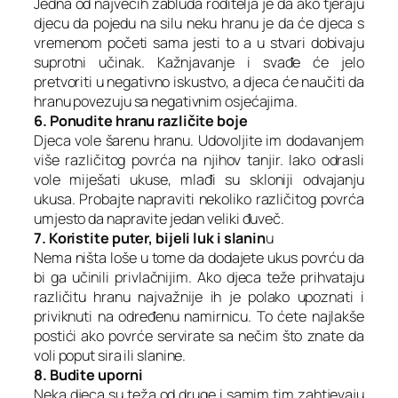
Jedna od najvećih zabluda roditelja je da ako tjeraju
djecu da pojedu na silu neku hranu je da će djeca s
vremenom početi sama jesti to a u stvari dobivaju
suprotni učinak. Kažnjavanje i svađe će jelo
pretvoriti u negativno iskustvo, a djeca će naučiti da
hranu povezuju sa negativnim osjećajima.
6. Ponudite hranu različite boje
Djeca vole šarenu hranu. Udovoljite im dodavanjem
više različitog povrća na njihov tanjir. Iako odrasli
vole miješati ukuse, mlađi su skloniji odvajanju
ukusa. Probajte napraviti nekoliko različitog povrća
umjesto da napravite jedan veliki đuveč.
7. Koristite puter, bijeli luk i slanin
u
Nema ništa loše u tome da dodajete ukus povrću da
bi ga učinili privlačnijim. Ako djeca teže prihvataju
različitu hranu najvažnije ih je polako upoznati i
priviknuti na određenu namirnicu. To ćete najlakše
postići ako povrće servirate sa nečim što znate da
voli poput sira ili slanine.
8. Budite uporni
Neka djeca su teža od druge i samim tim zahtjevaju