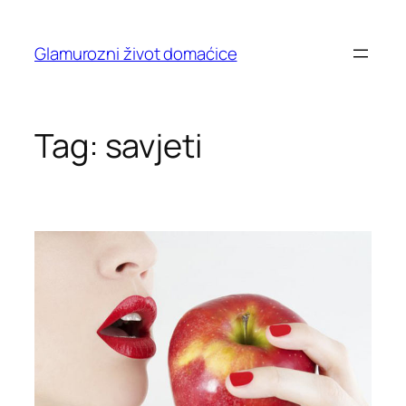
Skip
to
Glamurozni život domaćice
content
Tag:
savjeti