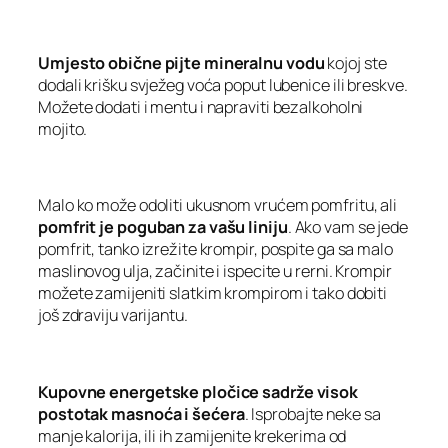
Umjesto obične pijte mineralnu vodu
kojoj ste
dodali krišku svježeg voća poput lubenice ili breskve.
Možete dodati i mentu i napraviti bezalkoholni
mojito.
Malo ko može odoliti ukusnom vrućem pomfritu, ali
pomfrit je poguban za vašu liniju
. Ako vam se jede
pomfrit, tanko izrežite krompir, pospite ga sa malo
maslinovog ulja, začinite i ispecite u rerni. Krompir
možete zamijeniti slatkim krompirom i tako dobiti
još zdraviju varijantu.
Kupovne energetske pločice sadrže visok
postotak masnoća i šećera
. Isprobajte neke sa
manje kalorija, ili ih zamijenite krekerima od