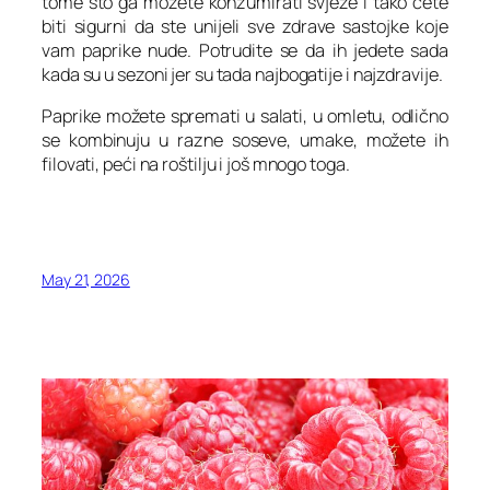
tome što ga možete konzumirati svježe i tako ćete
biti sigurni da ste unijeli sve zdrave sastojke koje
vam paprike nude. Potrudite se da ih jedete sada
kada su u sezoni jer su tada najbogatije i najzdravije.
Paprike možete spremati u salati, u omletu, odlično
se kombinuju u razne soseve, umake, možete ih
filovati, peći na roštilju i još mnogo toga.
May 21, 2026