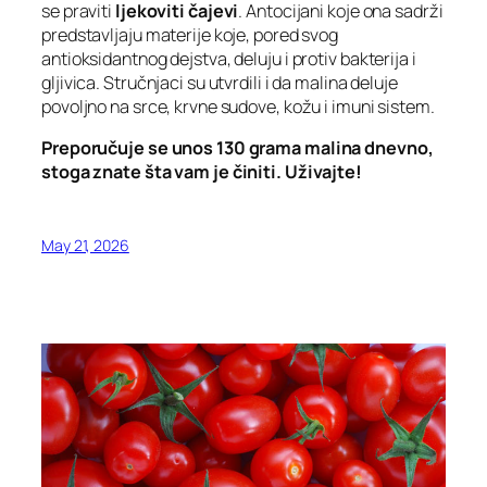
se praviti
ljekoviti čajevi
. Antocijani koje ona sadrži
predstavljaju materije koje, pored svog
antioksidantnog dejstva, deluju i protiv bakterija i
gljivica. Stručnjaci su utvrdili i da malina deluje
povoljno na srce, krvne sudove, kožu i imuni sistem.
Preporučuje se unos 130 grama malina dnevno,
stoga znate šta vam je činiti. Uživajte!
May 21, 2026