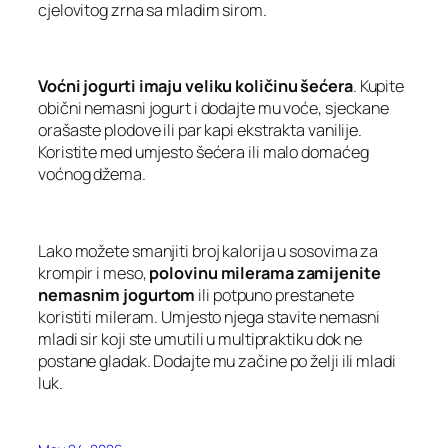
cjelovitog zrna sa mladim sirom.
Voćni jogurti imaju veliku količinu šećera
. Kupite
obični nemasni jogurt i dodajte mu voće, sjeckane
orašaste plodove ili par kapi ekstrakta vanilije.
Koristite med umjesto šećera ili malo domaćeg
voćnog džema.
Lako možete smanjiti broj kalorija u sosovima za
krompir i meso,
polovinu milerama zamijenite
nemasnim jogurtom
ili potpuno prestanete
koristiti mileram. Umjesto njega stavite nemasni
mladi sir koji ste umutili u multipraktiku dok ne
postane gladak. Dodajte mu začine po želji ili mladi
luk.