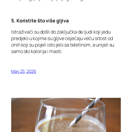
5. Koristite što više gljiva
Istraživači su došli do zaključka da ljudi koji jedu
predjelo u kojima su gljive osjećaju veću sitost od
onih koji su pojeli isto jelo sa teletinom, a unijeli su
samo dio kalorija i masti.
May 25, 2026