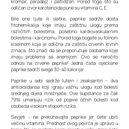
krompir, paradajz i patlidžan. Pored toga što su
odličan izvor karotenoida pune su vitamina C, E.
Bile one ljute ili slatke, paprike sadrže dosta
fitohemikalija koje imaju zaštitnu ulogu prema
različitim bolestima, posebno kardiovaskularnim
bolestima i karcinomu. Pored toga bogate su folnom
kiselinom koja je odlična za zaštitu crvenih krvnih
zrnaca, što znači da se preporučuje osobama koje
imaju problema sa anemijom. Ovo se naročito
odnosi na crvene paprike! Jedna čaša isjeckane
paprike sadrži svega 30-40 kalorija!
Paprike u sebi sadrže lutein i zeaksantin – dva
antioksidansa koji igraju važnu ulogu kod bolesti
srednjeg dijela mrežnjače. Ove supstance za čak
79% umanjuju rizik od pojave očnih bolesti kod
osoba sa visokom stopom rizika.
Savjeti – ne prekuhavajte paprike jer ćete ubiti
većinu vitamina. Prednost ovog povrća je upravo u