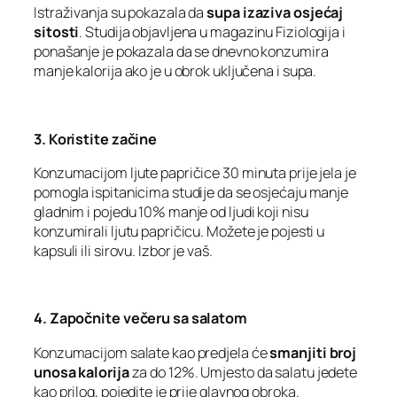
Istraživanja su pokazala da
supa izaziva osjećaj
sitosti
. Studija objavljena u magazinu Fiziologija i
ponašanje je pokazala da se dnevno konzumira
manje kalorija ako je u obrok uključena i supa.
3. Koristite začine
Konzumacijom ljute papričice 30 minuta prije jela je
pomogla ispitanicima studije da se osjećaju manje
gladnim i pojedu 10% manje od ljudi koji nisu
konzumirali ljutu papričicu. Možete je pojesti u
kapsuli ili sirovu. Izbor je vaš.
4. Započnite večeru sa salatom
Konzumacijom salate kao predjela će
smanjiti broj
unosa kalorija
za do 12%. Umjesto da salatu jedete
kao prilog, pojedite je prije glavnog obroka.