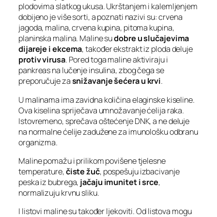
plodovima slatkog ukusa. Ukrštanjem i kalemljenjem
dobijeno je više sorti, a poznati nazivi su: crvena
jagoda, malina, crvena kupina, pitoma kupina,
planinska malina. Maline su
dobre u slučajevima
dijareje i ekcema
, također ekstrakt iz ploda deluje
protiv virusa
. Pored toga maline aktiviraju i
pankreas na lučenje insulina, zbog čega se
preporučuje za
snižavanje šećera u krvi
.
U malinama ima zavidna količina elaginske kiseline.
Ova kiselina spriječava umnožavanje ćelija raka.
Istovremeno, sprečava oštećenje DNK, a ne deluje
na normalne ćelije zadužene za imunološku odbranu
organizma.
Maline pomažu i prilikom povišene tjelesne
temperature,
čiste žuč
, pospešuju izbacivanje
peska iz bubrega,
jačaju imunitet i srce
,
normalizuju krvnu sliku.
I listovi maline su također ljekoviti. Od listova mogu