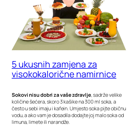
5 ukusnih zamjena za
visokokalorične namirnice
Sokovi nisu dobri za vaše zdravlje
, sadrže velike
količine šećera, skoro 3 kašike na 300 ml soka, a
često u sebi imaju i kafein. Umjesto soka pijte običnu
vodu, a ako vam je dosadila dodajte joj malo soka od
limuna, limete ili narandže.