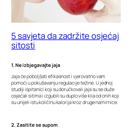
5 savjeta da zadržite osjećaj
sitosti
1. Ne izbjegavajte jaja
Jaja će poboljšati efikasnost i vjerovatno vam
pomoći u pokušavanju regulacije težine. U jednoj
studiji ispitanici koji su doručkovali jaja su se duže
osjećali sitima i izgubili su duplo više kila od onih koji
su unijeli istu količinu kalorija kroz druge namirnice.
2. Zasitite se supom