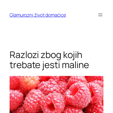
Skip
to
Glamurozni život domaćice
content
Razlozi zbog kojih
trebate jesti maline