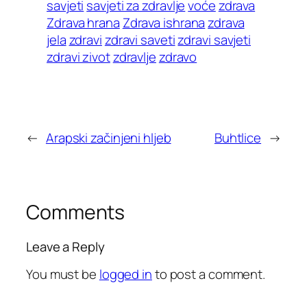
savjeti
savjeti za zdravlje
voće
zdrava
Zdrava hrana
Zdrava ishrana
zdrava
jela
zdravi
zdravi saveti
zdravi savjeti
zdravi zivot
zdravlje
zdravo
←
Arapski začinjeni hljeb
Buhtlice
→
Comments
Leave a Reply
You must be
logged in
to post a comment.