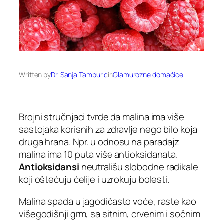
Written by
Dr. Sanja Tamburić
in
Glamurozne domaćice
Brojni stručnjaci tvrde da malina ima više
sastojaka korisnih za zdravlje nego bilo koja
druga hrana. Npr. u odnosu na paradajz
malina ima 10 puta više antioksidanata.
Antioksidansi
neutrališu slobodne radikale
koji oštećuju ćelije i uzrokuju bolesti.
Malina spada u jagodičasto voće, raste kao
višegodišnji grm, sa sitnim, crvenim i sočnim