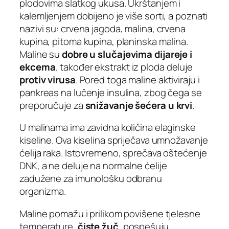
plodovima slatkog ukusa. Ukrštanjem i
kalemljenjem dobijeno je više sorti, a poznati
nazivi su: crvena jagoda, malina, crvena
kupina, pitoma kupina, planinska malina.
Maline su
dobre u slučajevima dijareje i
ekcema
, također ekstrakt iz ploda deluje
protiv virusa
. Pored toga maline aktiviraju i
pankreas na lučenje insulina, zbog čega se
preporučuje za
snižavanje šećera u krvi
.
U malinama ima zavidna količina elaginske
kiseline. Ova kiselina spriječava umnožavanje
ćelija raka. Istovremeno, sprečava oštećenje
DNK, a ne deluje na normalne ćelije
zadužene za imunološku odbranu
organizma.
Maline pomažu i prilikom povišene tjelesne
temperature,
čiste žuč
, pospešuju