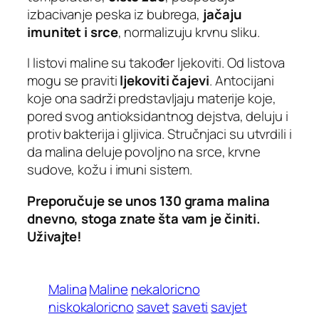
izbacivanje peska iz bubrega,
jačaju
imunitet i srce
, normalizuju krvnu sliku.
I listovi maline su također ljekoviti. Od listova
mogu se praviti
ljekoviti čajevi
. Antocijani
koje ona sadrži predstavljaju materije koje,
pored svog antioksidantnog dejstva, deluju i
protiv bakterija i gljivica. Stručnjaci su utvrdili i
da malina deluje povoljno na srce, krvne
sudove, kožu i imuni sistem.
Preporučuje se unos 130 grama malina
dnevno, stoga znate šta vam je činiti.
Uživajte!
Malina
Maline
nekaloricno
niskokaloricno
savet
saveti
savjet