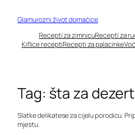
Skip
to
Glamurozni život domaćice
content
Recepti za zimnicu
Recepti za r
Kiflice recepti
Recepti za palacinke
Voć
Tag:
šta za dezert
Slatke delikatese za cijelu porodicu. Pr
mjestu.