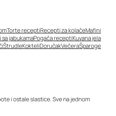
nom
Torte recepti
Recepti za kolače
Mafini
i sa jabukama
Pogača recepti
Kuvana jela
či
Štrudle
Kokteli
Doručak
Večera
Šparoge
pote i ostale slastice. Sve na jednom