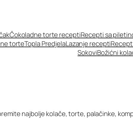
učak
Čokoladne torte recepti
Recepti sa pileti
ne torte
Topla Predjela
Lazanje recepti
Recept
Sokovi
Božićni kola
ipremite najbolje kolače, torte, palačinke, kom