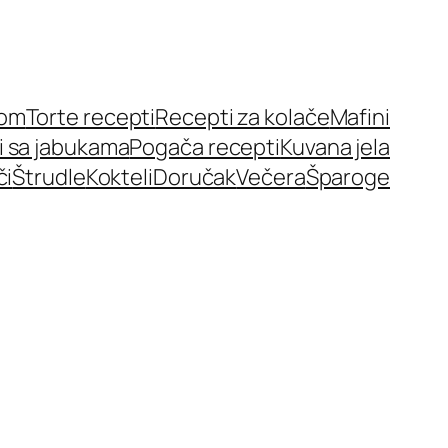
nom
Torte recepti
Recepti za kolače
Mafini
i sa jabukama
Pogača recepti
Kuvana jela
či
Štrudle
Kokteli
Doručak
Večera
Šparoge