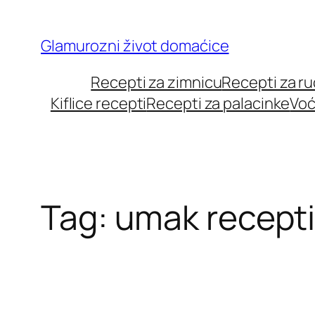
Skip
to
Glamurozni život domaćice
content
Recepti za zimnicu
Recepti za r
Kiflice recepti
Recepti za palacinke
Voć
Tag:
umak recept