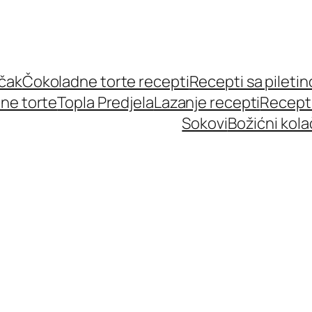
učak
Čokoladne torte recepti
Recepti sa pileti
ne torte
Topla Predjela
Lazanje recepti
Recept
Sokovi
Božićni kola
i