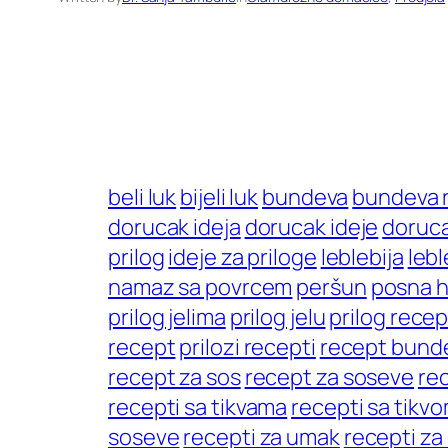
beli luk
bijeli luk
bundeva
bundeva 
dorucak ideja
dorucak ideje
doruca
prilog
ideje za priloge
leblebija
lebl
namaz sa povrcem
peršun
posna 
prilog jelima
prilog jelu
prilog recep
recept
prilozi recepti
recept bund
recept za sos
recept za soseve
re
recepti sa tikvama
recepti sa tikv
soseve
recepti za umak
recepti z