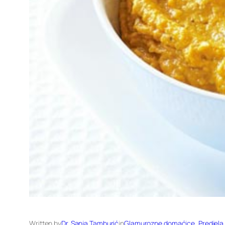
Written by
Dr. Sanja Tamburić
in
Glamurozne domaćice
, 
Predjela