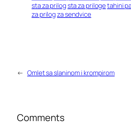
sta za prilog
sta za priloge
tahini p
za prilog
za sendvice
←
Omlet sa slaninom i krompirom
Comments