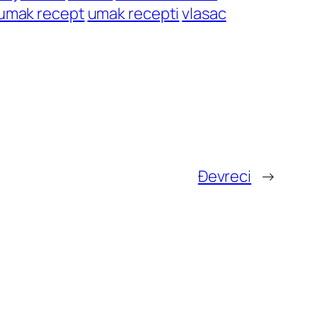
umak recept
umak recepti
vlasac
Đevreci
→