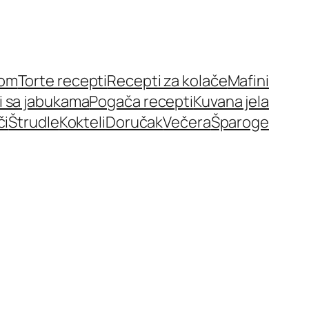
nom
Torte recepti
Recepti za kolače
Mafini
i sa jabukama
Pogača recepti
Kuvana jela
či
Štrudle
Kokteli
Doručak
Večera
Šparoge