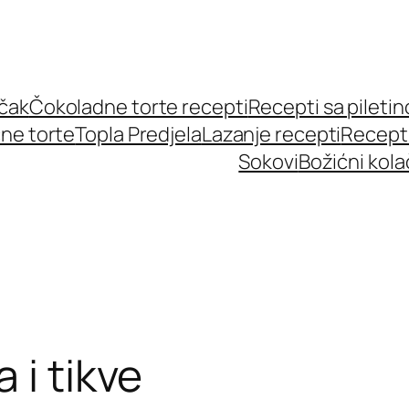
učak
Čokoladne torte recepti
Recepti sa pileti
ne torte
Topla Predjela
Lazanje recepti
Recept
Sokovi
Božićni kola
 i tikve