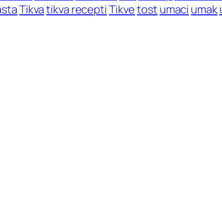
asta
Tikva
tikva recepti
Tikve
tost
umaci
umak