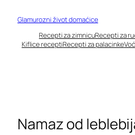
Skip
to
Glamurozni život domaćice
content
Recepti za zimnicu
Recepti za r
Kiflice recepti
Recepti za palacinke
Voć
Namaz od leblebija