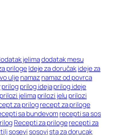
odatak jelima
dodatak mesu
za priloge
Ideje za doručak
ideje za
vo ulje
namaz
namaz od povrca
v
prilog
prilog ideja
prilog ideje
prilozi jelima
prilozi jelu
prilozi
cept za prilog
recept za priloge
ecepti sa bundevom
recepti sa sos
rilog
Recepti za priloge
recepti za
ilj
sosevi
sosovi
sta za dorucak