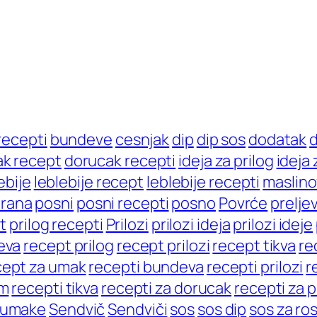
recepti
bundeve
cesnjak
dip
dip sos
dodatak
d
k recept
dorucak recepti
ideja za prilog
ideja 
ebije
leblebije recept
leblebije recepti
maslino
hrana
posni
posni recepti
posno
Povrće
prelje
t
prilog recepti
Prilozi
prilozi ideja
prilozi ideje
eva
recept prilog
recept prilozi
recept tikva
re
cept za umak
recepti bundeva
recepti prilozi
r
om
recepti tikva
recepti za dorucak
recepti za p
a umake
Sendvič
Sendviči
sos
sos dip
sos za rost