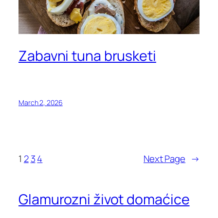
Zabavni tuna brusketi
March 2, 2026
1
2
3
4
Next Page
→
Glamurozni život domaćice