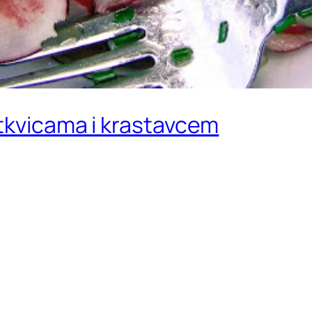
tkvicama i krastavcem