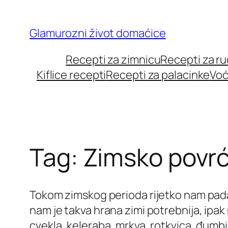
Skip
to
Glamurozni život domaćice
content
Recepti za zimnicu
Recepti za r
Kiflice recepti
Recepti za palacinke
Voć
Tag:
Zimsko povr
Tokom zimskog perioda rijetko nam pada
nam je takva hrana zimi potrebnija, ipak
cvekla, keleraba, mrkva, rotkvica, đumb