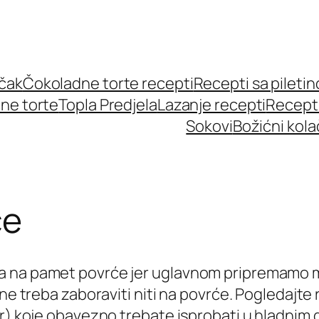
učak
Čokoladne torte recepti
Recepti sa pileti
ne torte
Topla Predjela
Lazanje recepti
Recept
Sokovi
Božićni kola
će
 na pamet povrće jer uglavnom pripremamo mas
 ne treba zaboraviti niti na povrće. Pogledajt
ir) koje obavezno trebate isprobati u hladnim 