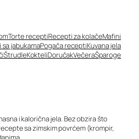
nom
Torte recepti
Recepti za kolače
Mafini
i sa jabukama
Pogača recepti
Kuvana jela
či
Štrudle
Kokteli
Doručak
Večera
Šparoge
na i kalorična jela. Bez obzira što
e recepte sa zimskim povrćem (krompir,
danima.