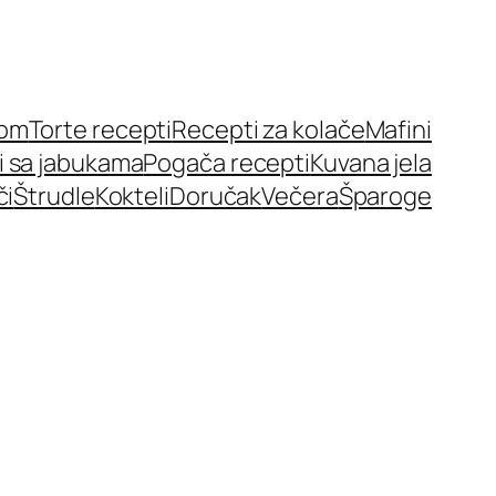
nom
Torte recepti
Recepti za kolače
Mafini
i sa jabukama
Pogača recepti
Kuvana jela
či
Štrudle
Kokteli
Doručak
Večera
Šparoge