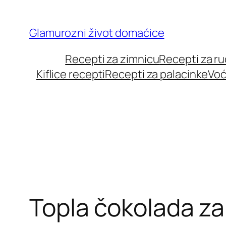
Skip
to
Glamurozni život domaćice
content
Recepti za zimnicu
Recepti za r
Kiflice recepti
Recepti za palacinke
Voć
Topla čokolada za