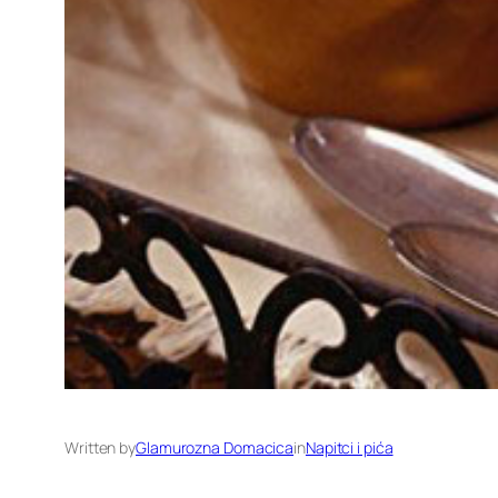
Written by
Glamurozna Domacica
in
Napitci i pića