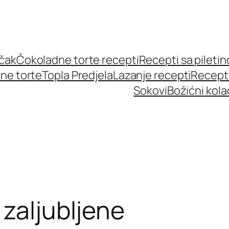
učak
Čokoladne torte recepti
Recepti sa pileti
ne torte
Topla Predjela
Lazanje recepti
Recept
Sokovi
Božićni kola
 zaljubljene