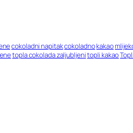
jene
cokoladni napitak
cokoladno
kakao
mlijek
jene
topla cokolada zaljubljeni
topli kakao
Topl