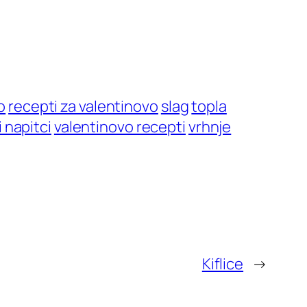
o
recepti za valentinovo
slag
topla
i napitci
valentinovo recepti
vrhnje
Kiflice
→