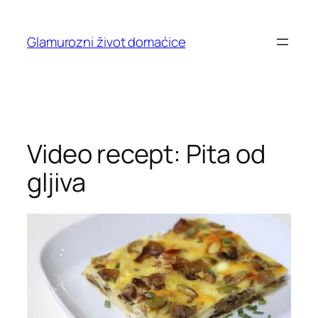
Skip
to
Glamurozni život domaćice
content
Video recept: Pita od
gljiva