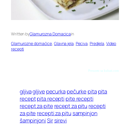
Written by
Glamurozna Domacica
in
Glamurozne domaćice
, 
Glavna jela
, 
Peciva
, 
Predjela
, 
Video
recepti
Preuzeto sa kuhari.com
gljiva
gljive
pecurka
pečurke
pita
pita
recept
pita recepti
pite recepti
recept za pite
recept za pitu
recepti
za pite
recepti za pitu
sampinjon
šampinjoni
Sir
sirevi