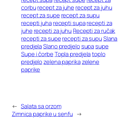
corbu
recept za juhe
recept za juhu
recept za supe
recept za supu
recepti juha
recepti supa
recepti za
juhe
recepti za juhu
Recepti za ručak
recepti za supe
recepti za supu
Slana
predjela
Slano predjelo
supa
supe
Supe i čorbe
Topla predjela
toplo
predjelo
zelena paprika
zelene
paprike
←
Salata sa orzom
Zimnica paprike u senfu
→