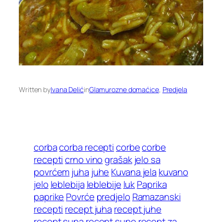
Written by
Ivana Delić
in
Glamurozne domaćice
, 
Predjela
corba
corba recepti
corbe
corbe
recepti
crno vino
grašak
jelo sa
povrćem
juha
juhe
Kuvana jela
kuvano
jelo
leblebija
leblebije
luk
Paprika
paprike
Povrće
predjelo
Ramazanski
recepti
recept juha
recept juhe
recept supa
recept supe
recept za