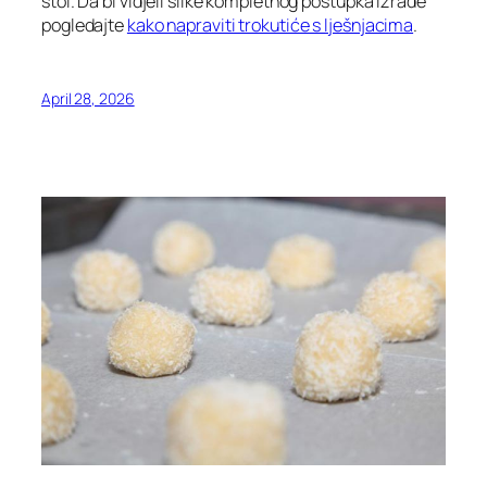
stol. Da bi vidjeli slike kompletnog postupka izrade
pogledajte
kako napraviti trokutiće s lješnjacima
.
April 28, 2026