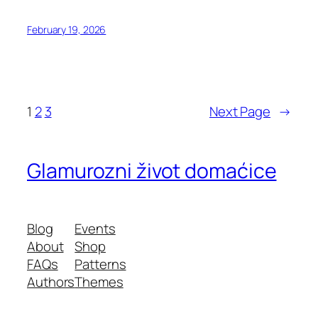
February 19, 2026
1
2
3
Next Page
→
Glamurozni život domaćice
Blog
Events
About
Shop
FAQs
Patterns
Authors
Themes