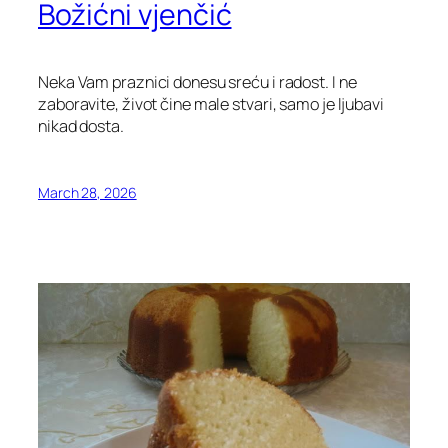
Božićni vjenčić
Neka Vam praznici donesu sreću i radost. I ne
zaboravite, život čine male stvari, samo je ljubavi
nikad dosta.
March 28, 2026