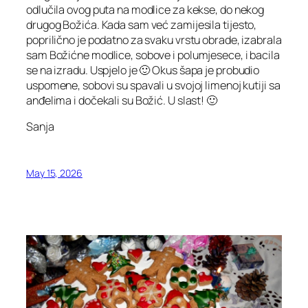
odlučila ovog puta na modlice za kekse, do nekog
drugog Božića. Kada sam već zamijesila tijesto,
poprilično je podatno za svaku vrstu obrade, izabrala
sam Božićne modlice, sobove i polumjesece, i bacila
se na izradu. Uspjelo je 🙂 Okus šapa je probudio
uspomene, sobovi su spavali u svojoj limenoj kutiji sa
anđelima i dočekali su Božić. U slast! 🙂
Sanja
May 15, 2026