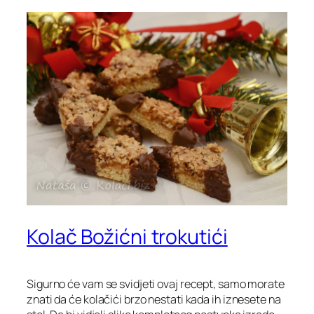
Kolač Božićni trokutići
Sigurno će vam se svidjeti ovaj recept, samo morate
znati da će kolačići brzo nestati kada ih iznesete na