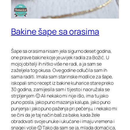
Bakine šape sa orasima
Šape sa orasima nisam jela sigurno deset godina,
one prave bakine koje je uvijek radila za Božić. U
mojoj obitelji ih nitko više ne radi, a ja sam se
zaželjela tog okusa. Ove godine odlučila sam ih
sama raditi. Imala sam starinske modlice za šape,
iskopali smo recept iz bakine kuharice stare preko
30 godina, zamijesila sam i tijesto i naoružala se
strpljenjem 🙂 Ali nekako mi nije išlo, ima tu jako
puno posla, jako puno mazanja kalupa, jako puno
punjenja i jako puno paženja pri pečenju, i nekako mi
se čini da je taj način baš za bake, kada žele
obradovati svoje unuke i ukućane i imaju vremena i
snage i volje 🙂 Tako da sam se ja, mlada domaćica,