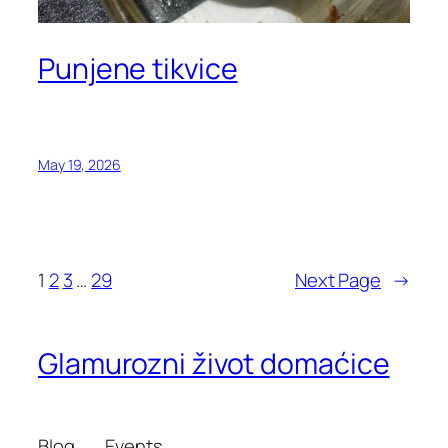
Punjene tikvice
May 19, 2026
1
2
3
…
29
Next Page
→
Glamurozni život domaćice
Blog
Events