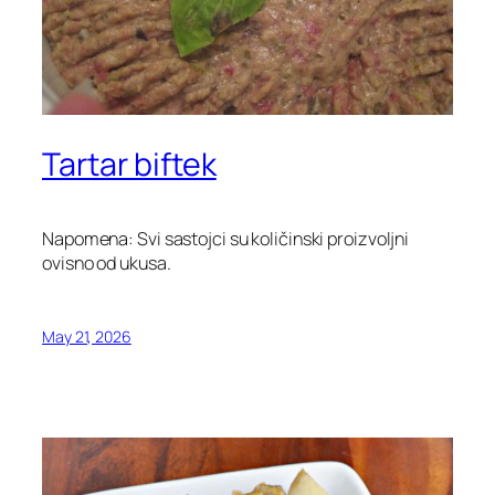
Tartar biftek
Napomena: Svi sastojci su količinski proizvoljni
ovisno od ukusa.
May 21, 2026