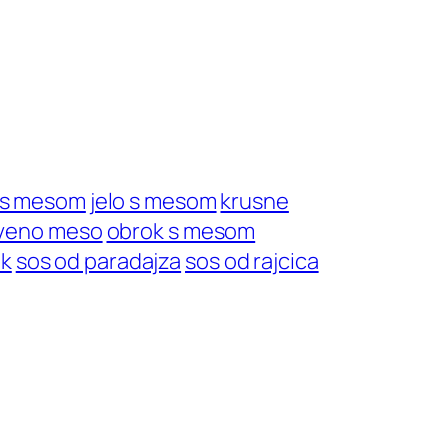
a s mesom
jelo s mesom
krusne
veno meso
obrok s mesom
k
sos od paradajza
sos od rajcica