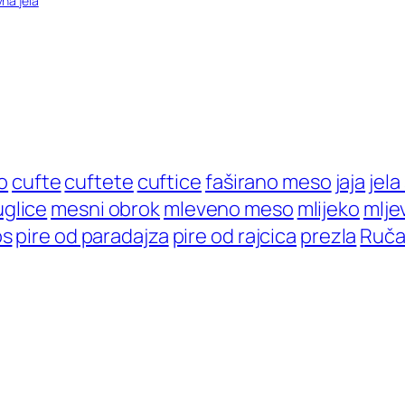
na jela
o
cufte
cuftete
cuftice
faširano meso
jaja
jel
glice
mesni obrok
mleveno meso
mlijeko
mlje
os
pire od paradajza
pire od rajcica
prezla
Ruča