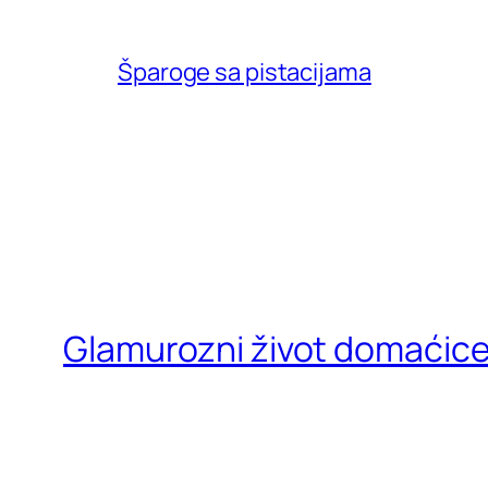
Šparoge sa pistacijama
Glamurozni život domaćic