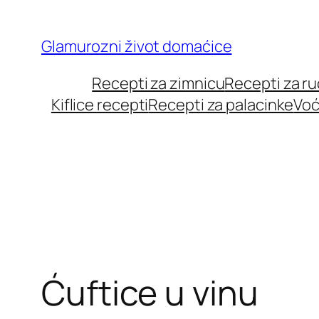
Skip
to
Glamurozni život domaćice
content
Recepti za zimnicu
Recepti za r
Kiflice recepti
Recepti za palacinke
Voć
Ćuftice u vinu