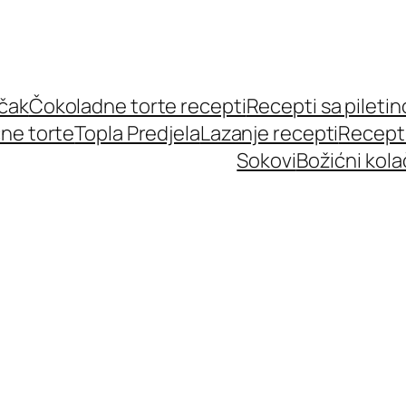
učak
Čokoladne torte recepti
Recepti sa pileti
ne torte
Topla Predjela
Lazanje recepti
Recept
Sokovi
Božićni kola