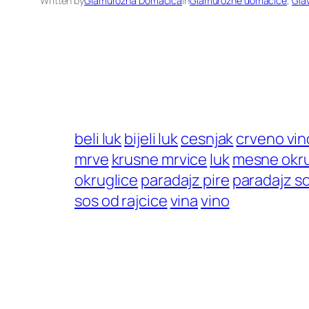
Written by
Glamurozna Domacica
in
Glamurozne domaćice
, 
Glav
beli luk
bijeli luk
cesnjak
crveno vin
mrve
krusne mrvice
luk
mesne okru
okruglice
paradajz pire
paradajz s
sos od rajcice
vina
vino