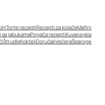
nom
Torte recepti
Recepti za kolače
Mafini
i sa jabukama
Pogača recepti
Kuvana jela
či
Štrudle
Kokteli
Doručak
Večera
Šparoge