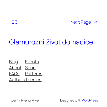
1
2
3
Next Page
→
Glamurozni život domaćice
Blog
Events
About
Shop
FAQs
Patterns
Authors
Themes
Twenty Twenty-Five
Designed with
WordPress