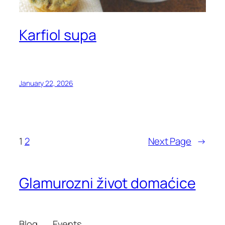
Karfiol supa
January 22, 2026
1
2
Next Page
→
Glamurozni život domaćice
Blog
Events