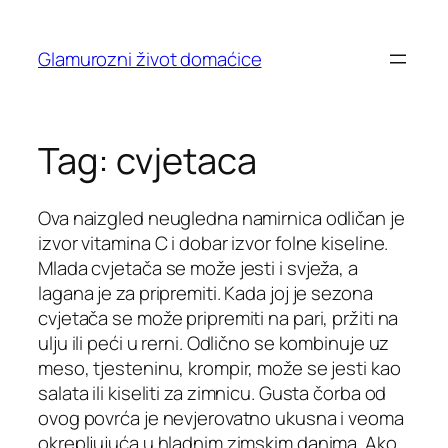
Skip
to
Glamurozni život domaćice
content
Tag:
cvjetaca
Ova naizgled neugledna namirnica odličan je
izvor vitamina C i dobar izvor folne kiseline.
Mlada cvjetača se može jesti i svježa, a
lagana je za pripremiti. Kada joj je sezona
cvjetača se može pripremiti na pari, pržiti na
ulju ili peći u rerni. Odlično se kombinuje uz
meso, tjesteninu, krompir, može se jesti kao
salata ili kiseliti za zimnicu. Gusta čorba od
ovog povrća je nevjerovatno ukusna i veoma
okrepljujuća u hladnim zimskim danima. Ako