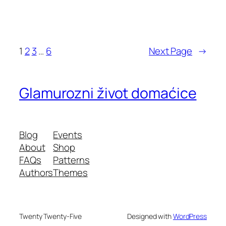
1
2
3
…
6
Next Page
→
Glamurozni život domaćice
Blog
Events
About
Shop
FAQs
Patterns
Authors
Themes
Twenty Twenty-Five
Designed with
WordPress