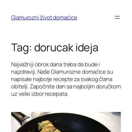
Skip
to
Glamurozni život domaćice
content
Tag:
dorucak ideja
Najvažniji obrok dana treba da bude i
najzdraviji. Naše Glamurozne domaćice su
napisale najbolje recepte za svakog člana
obitelji. Započnite dan sa najboljim doručkom
uz veliki izbor recepata.