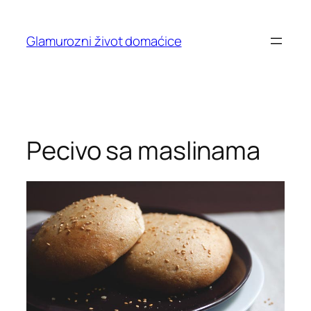
Skip
to
Glamurozni život domaćice
content
Pecivo sa maslinama