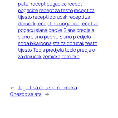
puter
recept pogacica
recept
pogacice
recept za testo
recept za
tijesto
recepti dorucak
recepti za
dorucak
recepti za pogacice
recpt za
pogacu
slana peciva
Slana predjela
slano
slano pecivo
Slano predjelo
soda bikarbona
sta za dorucak
testo
tijesto
Topla predjela
toplo predjelo
za doručak
zemicka
zemicke
←
Jogurt sa chia sjemenkama
Gnezdo salata
→