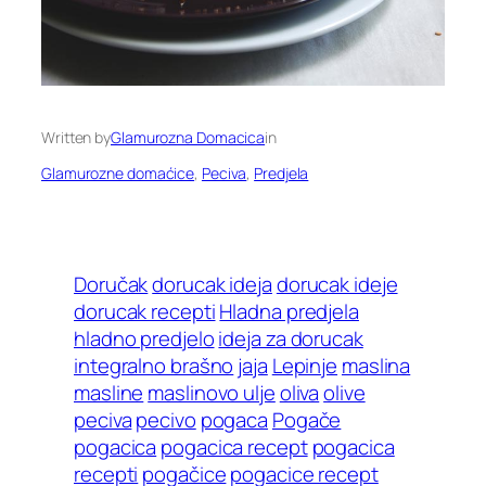
Written by
Glamurozna Domacica
in
Glamurozne domaćice
, 
Peciva
, 
Predjela
Doručak
dorucak ideja
dorucak ideje
dorucak recepti
Hladna predjela
hladno predjelo
ideja za dorucak
integralno brašno
jaja
Lepinje
maslina
masline
maslinovo ulje
oliva
olive
peciva
pecivo
pogaca
Pogače
pogacica
pogacica recept
pogacica
recepti
pogačice
pogacice recept