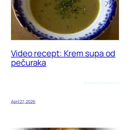
Video recept: Krem supa od
pečuraka
Preuzeto sa kuvajuzivo.net
April 27, 2026