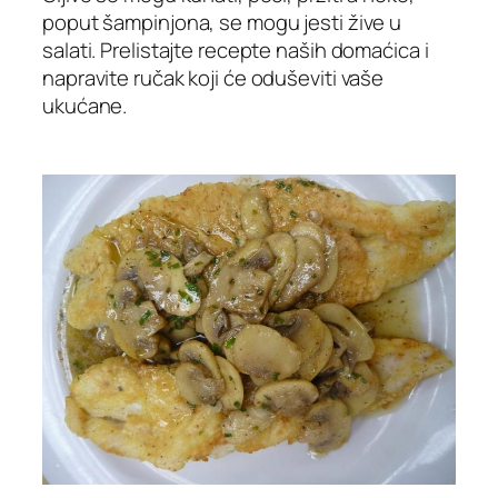
poput šampinjona, se mogu jesti žive u
salati. Prelistajte recepte naših domaćica i
napravite ručak koji će oduševiti vaše
ukućane.