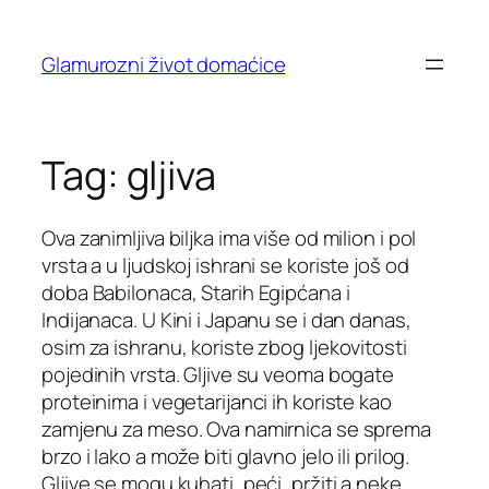
Skip
to
Glamurozni život domaćice
content
Tag:
gljiva
Ova zanimljiva biljka ima više od milion i pol
vrsta a u ljudskoj ishrani se koriste još od
doba Babilonaca, Starih Egipćana i
Indijanaca. U Kini i Japanu se i dan danas,
osim za ishranu, koriste zbog ljekovitosti
pojedinih vrsta. Gljive su veoma bogate
proteinima i vegetarijanci ih koriste kao
zamjenu za meso. Ova namirnica se sprema
brzo i lako a može biti glavno jelo ili prilog.
Gljive se mogu kuhati, peći, pržiti a neke,