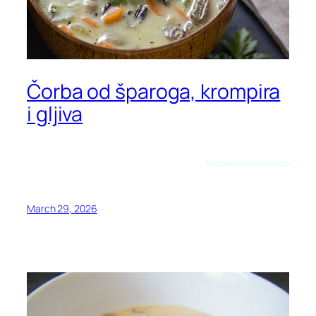
Čorba od šparoga, krompira
i gljiva
Preuzeto sa allrecipes.com
March 29, 2026