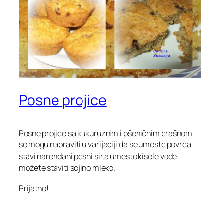
Posne projice
Posne projice sa kukuruznim i pšeničnim brašnom
se mogu napraviti u
varijaciji da se umesto povrća
stavi narendani posni sir,a umesto kisele vode
možete staviti sojino mleko.
Prijatno!