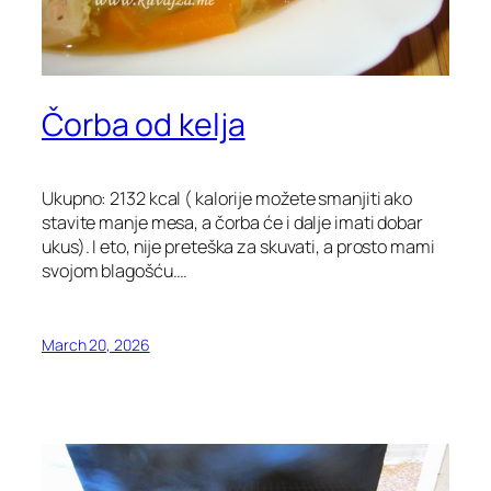
Čorba od kelja
Ukupno: 2132 kcal ( kalorije možete smanjiti ako
stavite manje mesa, a čorba će i dalje imati dobar
ukus). I eto, nije preteška za skuvati, a prosto mami
svojom blagošću….
March 20, 2026