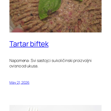
Tartar biftek
Napomena: Svi sastojci su količinski proizvoljni
ovisno od ukusa.
May 21, 2026