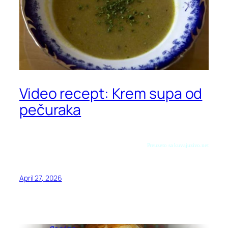
Video recept: Krem supa od
pečuraka
Preuzeto sa kuvajuzivo.net
April 27, 2026