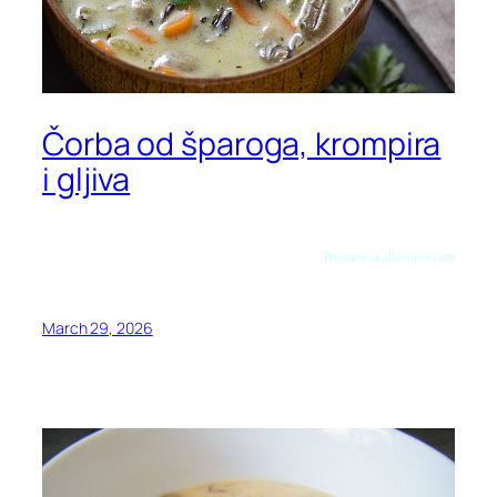
Čorba od šparoga, krompira
i gljiva
Preuzeto sa allrecipes.com
March 29, 2026