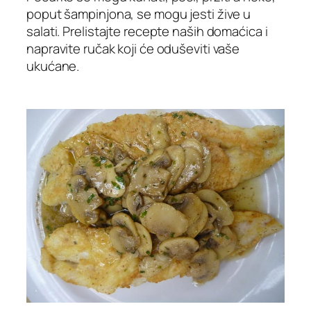
poput šampinjona, se mogu jesti žive u
salati. Prelistajte recepte naših domaćica i
napravite ručak koji će oduševiti vaše
ukućane.