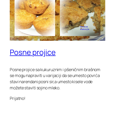
Posne projice
Posne projice sa kukuruznim i pšeničnim brašnom
se mogu napraviti u
varijaciji da se umesto povrća
stavi narendani posni sir,a umesto kisele vode
možete staviti sojino mleko.
Prijatno!