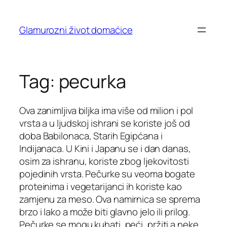
Skip
to
Glamurozni život domaćice
content
Tag:
pecurka
Ova zanimljiva biljka ima više od milion i pol
vrsta a u ljudskoj ishrani se koriste još od
doba Babilonaca, Starih Egipćana i
Indijanaca. U Kini i Japanu se i dan danas,
osim za ishranu, koriste zbog ljekovitosti
pojedinih vrsta. Pečurke su veoma bogate
proteinima i vegetarijanci ih koriste kao
zamjenu za meso. Ova namirnica se sprema
brzo i lako a može biti glavno jelo ili prilog.
Pečurke se mogu kuhati, peći, pržiti a neke,