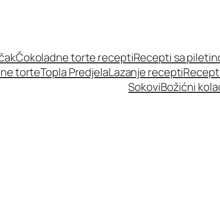
učak
Čokoladne torte recepti
Recepti sa pileti
ne torte
Topla Predjela
Lazanje recepti
Recept
Sokovi
Božićni kola