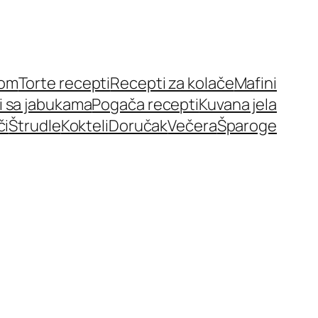
nom
Torte recepti
Recepti za kolače
Mafini
i sa jabukama
Pogača recepti
Kuvana jela
či
Štrudle
Kokteli
Doručak
Večera
Šparoge